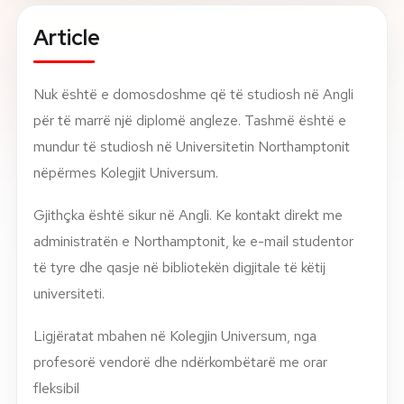
Article
About
News
Nuk është e domosdoshme që të studiosh në Angli
për të marrë një diplomë angleze. Tashmë është e
Contact
mundur të studiosh në Universitetin Northamptonit
LANGUAGE
nëpërmes Kolegjit Universum.
EN
AL
Apply Now
Request Info
Gjithçka është sikur në Angli. Ke kontakt direkt me
SIGN IN
administratën e Northamptonit, ke e-mail studentor
UMS Staff
të tyre dhe qasje në bibliotekën digjitale të këtij
UMS Students
LMS Canvas
universiteti.
Ligjëratat mbahen në Kolegjin Universum, nga
profesorë vendorë dhe ndërkombëtarë me orar
fleksibil