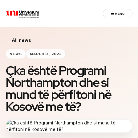
☰
MENU
Universum University
← All news
MENU
Home
NEWS
MARCH 01, 2023
Çka është Programi
Admissions
Northampton dhe si
Programs
mund të përfitoni në
Student Life
Kosovë me të?
International
Powered by ASU