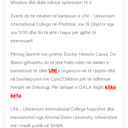
tifozëve dhe duke ndezur optimizëm të ri.
Eventi do të mbahet në kampusin e UNI – Universum
International College në Prishtinë, me 19 Dhjetor nga
ora 11:00 dhe do të jetë i hapur për gjithë të
interesuarit.
P
ë
rveç laurimit me çmimin Doctor Honoris Causa, De
Biassi gjithashtu do t
ë
jet
ë
fol
ë
s nderi n
ë
dark
ë
n e
bamir
ë
sis
ë
t
ë
cil
ë
n
UNI
e organizon në të njejt
ë
n ditë
n
ë
bashkepunim me Cure2Children p
ë
r t
ë
ndihmuar
femij
ë
t n
ë
Onkologji. Për detajet e GALA Night
kliko
këtu
.
UNI – Universum International College fuqizohet dhe
menaxhohet nga Arizona State University, Universiteti
më i madh publik në SHBA.