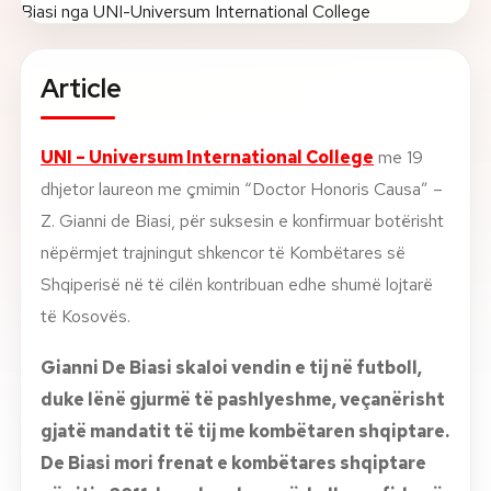
About
Article
News
UNI – Universum International College
me 19
Contact
dhjetor laureon me çmimin “Doctor Honoris Causa” –
LANGUAGE
EN
AL
Apply Now
Request Info
Z. Gianni de Biasi, për suksesin e konfirmuar botërisht
nëpërmjet trajningut shkencor të Kombëtares së
SIGN IN
Shqiperisë në të cilën kontribuan edhe shumë lojtarë
UMS Staff
të Kosovës.
UMS Students
LMS Canvas
Gianni De Biasi skaloi vendin e tij në futboll,
duke lënë gjurmë të pashlyeshme, veçanërisht
gjatë mandatit të tij me kombëtaren shqiptare.
De Biasi mori frenat e kombëtares shqiptare