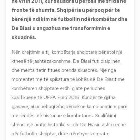
në vitin 2011, kur skuadra u përball me sfida në
fronte të shumta. Shqipëria u përpoq për të
bërë një ndikim në futbollin ndërkombëtar dhe
De Biasi u angazhua me transformimin e
skuadrës.
Nën drejtimin e tij, kombëtarja shqiptare përjetoi një
kthesë të jashtëzakonshme. De Biasi futi disiplinën,
dhe mentalitetin fitues brenda skuadrës. Një nga
momentet më të spikatura të kohës së De Biasit me
kombëtaren shqiptare erdhi gjatë periudhës
kualifikuese të UEFA Euro 2016. Kundër të gjitha
gjasave, ai udhëhoqi Shqipërinë në kampionatin e parë
me rëndësi në historinë e kombëtares. Kualifikimi
shënoi një arritje historike si për De Biasin ashtu edhe
për futbollin shqiptar, duke rrëmbyer zemrat e