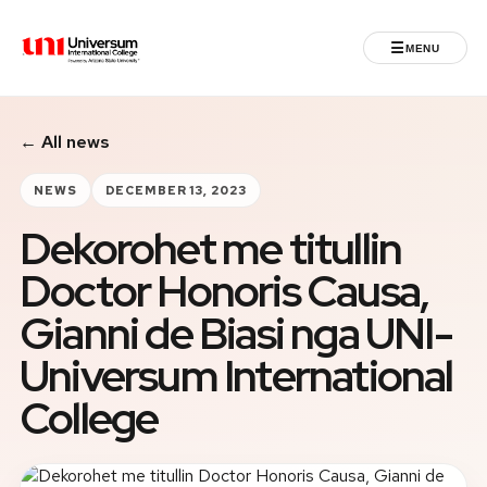
☰
MENU
Universum University
← All news
MENU
Home
NEWS
DECEMBER 13, 2023
Dekorohet me titullin
Admissions
Doctor Honoris Causa,
Programs
Gianni de Biasi nga UNI-
Student Life
Universum International
College
International
Powered by ASU