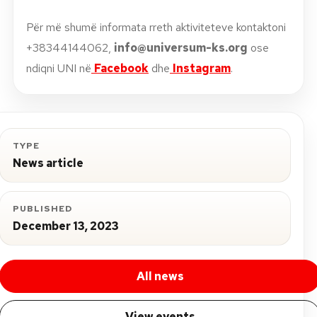
Për më shumë informata rreth aktiviteteve kontaktoni
+38344144062,
info@universum-ks.org
ose
ndiqni UNI në
Facebook
dhe
Instagram
.
TYPE
News article
PUBLISHED
December 13, 2023
All news
View events