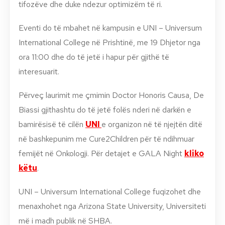
tifozëve dhe duke ndezur optimizëm të ri.
Eventi do të mbahet në kampusin e UNI – Universum
International College në Prishtinë, me 19 Dhjetor nga
ora 11:00 dhe do të jetë i hapur për gjithë të
interesuarit.
P
ë
rveç laurimit me çmimin Doctor Honoris Causa, De
Biassi gjithashtu do t
ë
jet
ë
fol
ë
s nderi n
ë
dark
ë
n e
bamir
ë
sis
ë
t
ë
cil
ë
n
UNI
e organizon në të njejt
ë
n ditë
n
ë
bashkepunim me Cure2Children p
ë
r t
ë
ndihmuar
femij
ë
t n
ë
Onkologji. Për detajet e GALA Night
kliko
këtu
.
UNI – Universum International College fuqizohet dhe
menaxhohet nga Arizona State University, Universiteti
më i madh publik në SHBA.