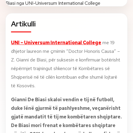
Rreth nesh
Artikulli
Lajme
UNI – Universum International College
me 19
Kontakti
dhjetor laureon me çmimin “Doctor Honoris Causa” –
GJUHA
EN
AL
Apliko
Kërko info
Z. Gianni de Biasi, për suksesin e konfirmuar botërisht
nëpërmjet trajningut shkencor të Kombëtares së
HYR
Shqiperisë në të cilën kontribuan edhe shumë lojtarë
UMS Staff
të Kosovës.
UMS Students
LMS Canvas
Gianni De Biasi skaloi vendin e tij në futboll,
duke lënë gjurmë të pashlyeshme, veçanërisht
gjatë mandatit të tij me kombëtaren shqiptare.
De Biasi mori frenat e kombëtares shqiptare