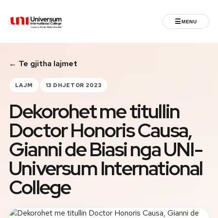
☰
MENU
Universum University
← Te gjitha lajmet
MENU
Ballina
LAJM
13 DHJETOR 2023
Dekorohet me titullin
Regjistrimet
Doctor Honoris Causa,
Programet
Gianni de Biasi nga UNI-
Jeta Studentore
Universum International
College
Ndërkombëtare
Fuqizuar nga ASU