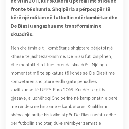
në vitin 2011, kur skuadra u përball me sfida në
fronte të shumta. Shqipëria u përpoq për të
bërë një ndikim në futbollin ndërkombëtar dhe
De Biasi u angazhua me transformimin e
skuadrës.
Nën drejtimin e tij, kombëtarja shqiptare përjetoi një
kthesë të jashtëzakonshme. De Biasi futi disiplinën,
dhe mentalitetin fitues brenda skuadrës. Një nga
momentet më të spikatura të kohës së De Biasit me
kombëtaren shqiptare erdhi gjatë periudhës
kualifikuese të UEFA Euro 2016. Kundër të gjitha
gjasave, ai udhëhoqi Shqipërinë në kampionatin e parë
me rëndësi në historinë e kombëtares. Kualifikimi
shënoi një arritje historike si për De Biasin ashtu edhe
për futbollin shqiptar, duke rrëmbyer zemrat e