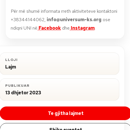
Për më shumë informata rreth aktiviteteve kontaktoni
+38344144062,
info@universum-ks.org
ose
ndiqni UNI në
Facebook
dhe
Instagram
.
LLOJI
Lajm
PUBLIKUAR
13 dhjetor 2023
Te gjitha lajmet
Shiko eventet