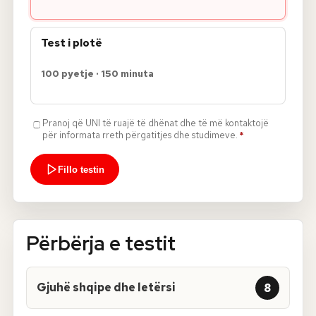
Test i plotë
100
pyetje
·
150
minuta
Pranoj që UNI të ruajë të dhënat dhe të më kontaktojë
për informata rreth përgatitjes dhe studimeve.
*
Fillo testin
Përbërja e testit
Gjuhë shqipe dhe letërsi
8