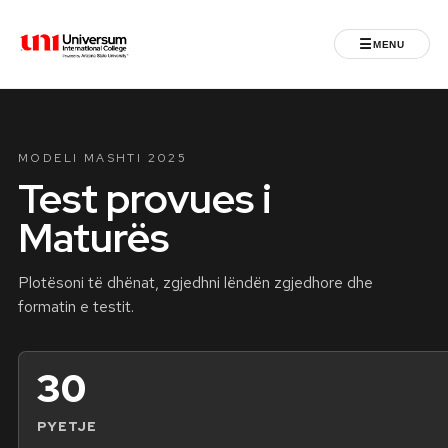
☰
MENU
Universum University
MENU
MODELI MASHTI 2025
Ballina
Test provues i
Maturës
Regjistrimet
Programet
Plotësoni të dhënat, zgjedhni lëndën zgjedhore dhe
formatin e testit.
Jeta Studentore
30
Ndërkombëtare
PYETJE
Fuqizuar nga ASU