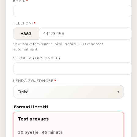
EMAIL
*
TELEFONI
*
+383
Shkruani vetëm numrin lokal. Prefiksi +383 vendoset
automatikisht.
SHKOLLA (OPSIONALE)
LËNDA ZGJEDHORE
*
Fizikë
▾
Formati i testit
Test provues
30
pyetje
·
45
minuta