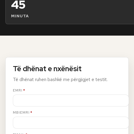
45
Rreth nesh
MINUTA
Lajme
Kontakti
GJUHA
EN
AL
Apliko
Kërko info
Të dhënat e nxënësit
HYR
Të dhënat ruhen bashkë me përgjigjet e testit.
UMS Staff
UMS Students
EMRI
*
LMS Canvas
MBIEMRI
*