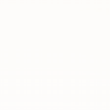
Rreth nesh
Lajme
Kontakti
GJUHA
EN
AL
Apliko
Kërko info
HYR
UMS Staff
UMS Students
LMS Canvas