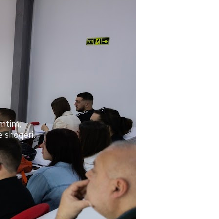
umtim,
 shoqeri.