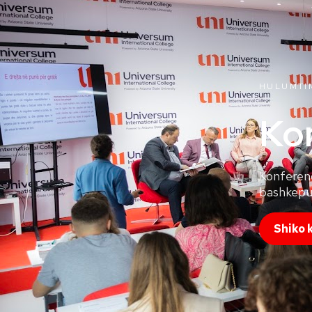
HULUMTI
Ko
Konferenc
bashkepun
Shiko 