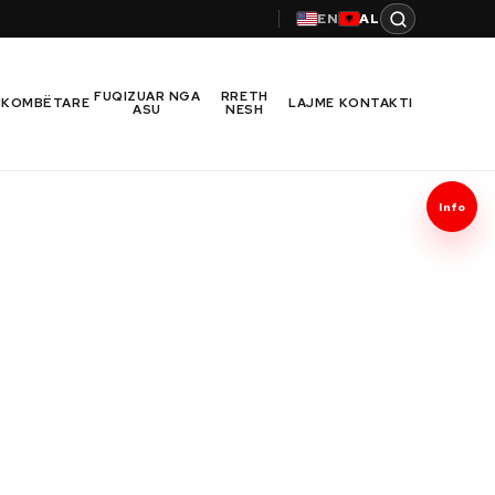
EN
AL
FUQIZUAR NGA
RRETH
RKOMBËTARE
LAJME
KONTAKTI
ASU
NESH
Info