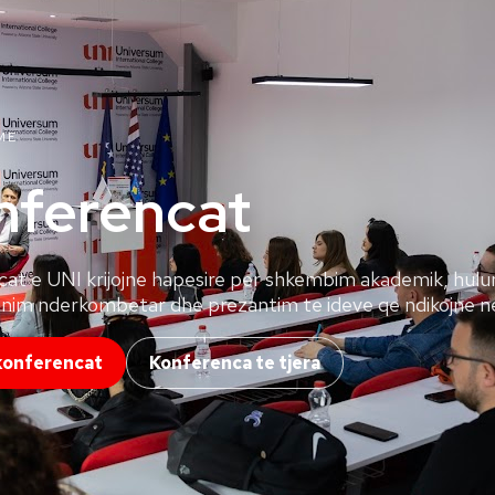
ME
nferencat
at e UNI krijojne hapesire per shkembim akademik, hul
im nderkombetar dhe prezantim te ideve qe ndikojne ne
konferencat
Konferenca te tjera