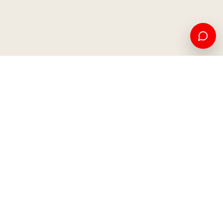
Edukim amerikan dhe mundësi ndërkombëtare, nga Kosova
për botën.
Apliko tani
Na kontaktoni