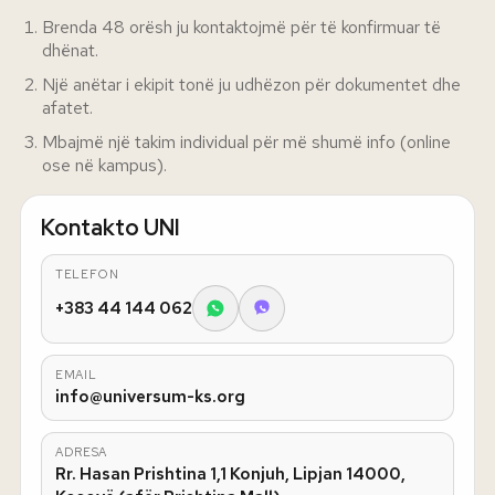
Brenda 48 orësh ju kontaktojmë për të konfirmuar të
dhënat.
Një anëtar i ekipit tonë ju udhëzon për dokumentet dhe
afatet.
Mbajmë një takim individual për më shumë info (online
ose në kampus).
Kontakto UNI
TELEFON
+383 44 144 062
EMAIL
info@universum-ks.org
ADRESA
Rr. Hasan Prishtina 1,1 Konjuh, Lipjan 14000,