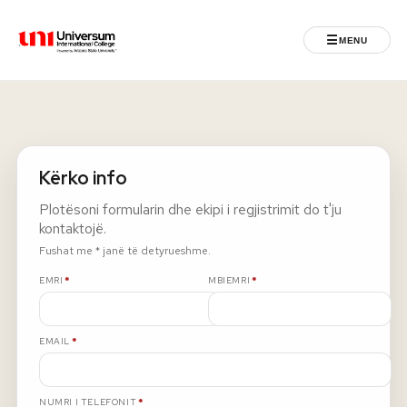
☰
MENU
Universum University
MENU
Ballina
Kërko info
Regjistrimet
Plotësoni formularin dhe ekipi i regjistrimit do t'ju
kontaktojë.
Programet
Fushat me * janë të detyrueshme.
E DETYRUESHME
E DETYRUESHME
EMRI
*
MBIEMRI
*
Jeta Studentore
E DETYRUESHME
EMAIL
*
Ndërkombëtare
Fuqizuar nga ASU
E DETYRUESHME
NUMRI I TELEFONIT
*