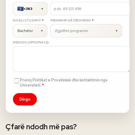
+383
▾
Rreth nesh
E DETYRUESHME
E DETYRUESHME
NIVELI STUDIMIT
*
PROGRAMI QË DËSHIRONI
*
Lajme
Bachelor
▾
Zgjidhni programin
▾
MESAZH (OPSIONALE)
Kontakti
GJUHA
EN
AL
Apliko
Kërko info
HYR
Pranoj Politikat e Privatësisë dhe kontaktimin nga
UMS Staff
E detyrueshme
Universiteti.
*
UMS Students
LMS Canvas
Dërgo
Çfarë ndodh më pas?