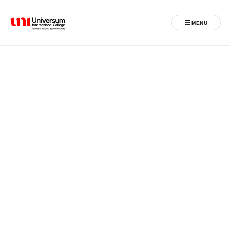
☰
MENU
Universum University
MENU
Ballina
Regjistrimet
Programet
Jeta Studentore
Ndërkombëtare
Fuqizuar nga ASU