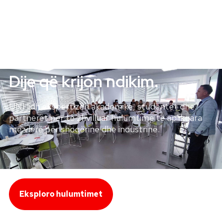
HULUMTIME NË UNI
Dije që krijon ndikim.
UNI lidh ekspertizën akademike, studentët dhe
partnerët për të zhvilluar hulumtime të aplikuara
me vlerë për shoqërinë dhe industrinë.
Eksploro hulumtimet
Shiko strategjinë