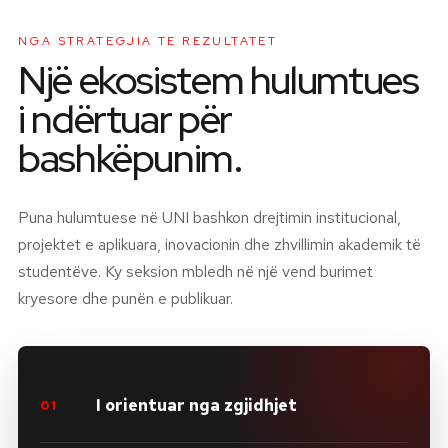
NGA STRATEGJIA TE REZULTATET
Një ekosistem hulumtues
i ndërtuar për
bashkëpunim.
Puna hulumtuese në UNI bashkon drejtimin institucional,
projektet e aplikuara, inovacionin dhe zhvillimin akademik të
studentëve. Ky seksion mbledh në një vend burimet
kryesore dhe punën e publikuar.
I orientuar nga zgjidhjet
01