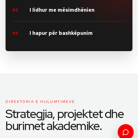
I lidhur me mësimdhënien
02
I hapur për bashkëpunim
03
DIREKTORIA E HULUMTIMEVE
Strategjia, projektet dhe
burimet akademike.