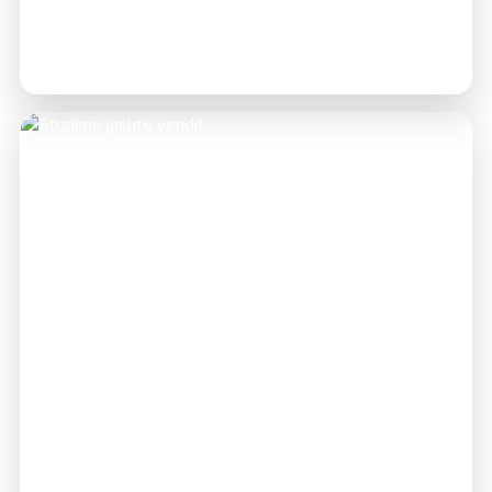
University.
->
Studime jashtë vendit
Studio një semestër jashtë vendit me bursë të plotë
Erasmus+ në 26 shtete të BE-së.