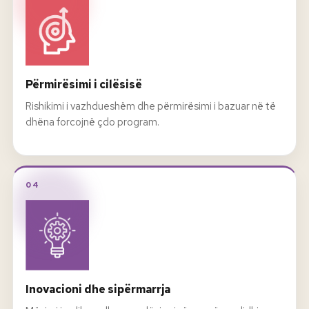
Përmirësimi i cilësisë
Rishikimi i vazhdueshëm dhe përmirësimi i bazuar në të
dhëna forcojnë çdo program.
04
Inovacioni dhe sipërmarrja