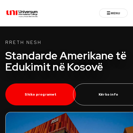
☰
MENU
Universum University
MENU
RRETH NESH
Ballina
Standarde Amerikane të
Edukimit në Kosovë
Regjistrimet
Programet
Shiko programet
Kërko info
Jeta Studentore
Ndërkombëtare
Fuqizuar nga ASU