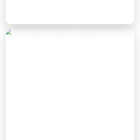
->
Rrugëtime me diplomë të dyfishtë me Arizona
State University
Diplomohu me kredenciale amerikane të njohura