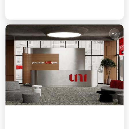
ndërkombëtarisht, duke optimizuar kohën dhe koston.
->
Kampus inovativ
Hapësira, salla dhe laboratorë modernë.