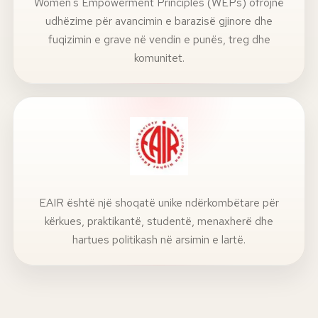
Women's Empowerment Principles (WEPs) ofrojnë
udhëzime për avancimin e barazisë gjinore dhe
fuqizimin e grave në vendin e punës, treg dhe
komunitet.
EAIR është një shoqatë unike ndërkombëtare për
kërkues, praktikantë, studentë, menaxherë dhe
hartues politikash në arsimin e lartë.