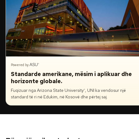
Rreth nesh
Lajme
Kontakti
GJUHA
EN
AL
Apliko
Kërko info
ASU
®
Powered by
Standarde amerikane, mësim i aplikuar dhe
HYR
horizonte globale.
UMS Staff
Fuqizuar nga Arizona State
University
, UNI ka vendosur një
®
UMS Students
standard të ri në Edukim, në Kosovë dhe përtej saj.
LMS Canvas