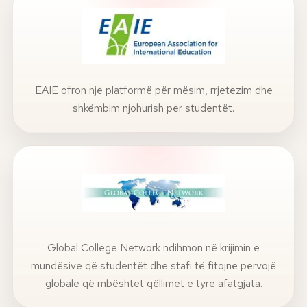
EAIE ofron një platformë për mësim, rrjetëzim dhe
shkëmbim njohurish për studentët.
Global College Network ndihmon në krijimin e
mundësive që studentët dhe stafi të fitojnë përvojë
globale që mbështet qëllimet e tyre afatgjata.