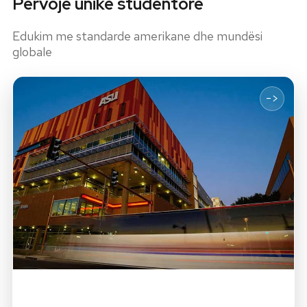
Përvojë unike studentore
Edukim me standarde amerikane dhe mundësi
globale
->
Fuqizuar nga ASU
Edukim me standarde amerikane fuqizuar nga Arizona State