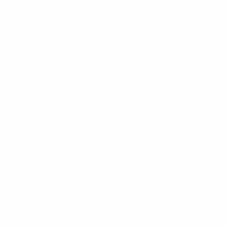
Rreth nesh
Lajme
Kontakti
GJUHA
EN
AL
Apliko
Kërko info
HYR
UMS Staff
UMS Students
LMS Canvas