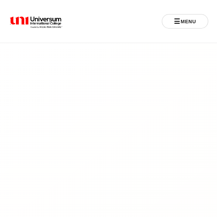
☰
MENU
Universum University
MENU
Ballina
Regjistrimet
Programet
Jeta Studentore
Ndërkombëtare
Fuqizuar nga ASU