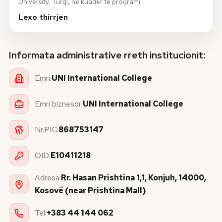
University, Turqi, në kuadër të programi…
Lexo thirrjen
Informata administrative rreth institucionit:
Emri:
UNI International College
Emri biznesor:
UNI International College
Nr.PIC:
868753147
OID:
E10411218
Adresa:
Rr. Hasan Prishtina 1,1, Konjuh, 14000,
Kosovë (near Prishtina Mall)
Tel:
+383 44 144 062