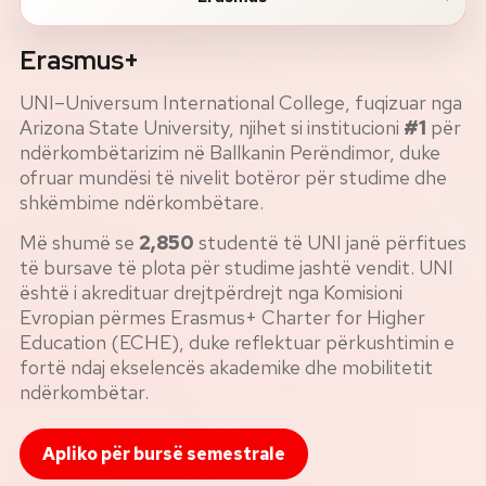
Erasmus+
UNI–Universum International College, fuqizuar nga
Arizona State University, njihet si institucioni
#1
për
ndërkombëtarizim në Ballkanin Perëndimor, duke
ofruar mundësi të nivelit botëror për studime dhe
shkëmbime ndërkombëtare.
Më shumë se
2,850
studentë të UNI janë përfitues
të bursave të plota për studime jashtë vendit. UNI
është i akredituar drejtpërdrejt nga Komisioni
Evropian përmes Erasmus+ Charter for Higher
Education (ECHE), duke reflektuar përkushtimin e
fortë ndaj ekselencës akademike dhe mobilitetit
ndërkombëtar.
Apliko për bursë semestrale