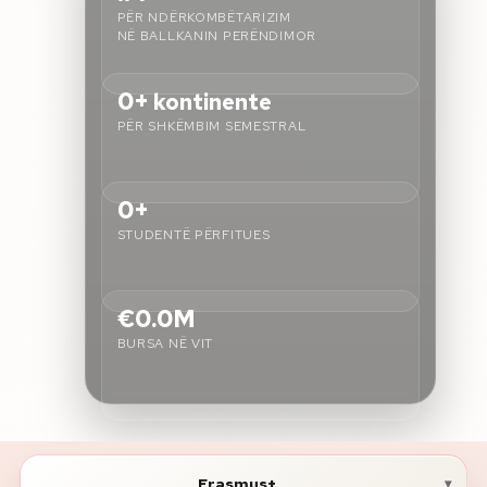
PËR NDËRKOMBËTARIZIM
NË BALLKANIN PERËNDIMOR
Rreth nesh
0+
kontinente
Lajme
PËR SHKËMBIM SEMESTRAL
Kontakti
GJUHA
0+
EN
AL
Apliko
Kërko info
STUDENTË PËRFITUES
HYR
UMS Staff
€0.0M
UMS Students
BURSA NË VIT
LMS Canvas
Erasmus+
▾