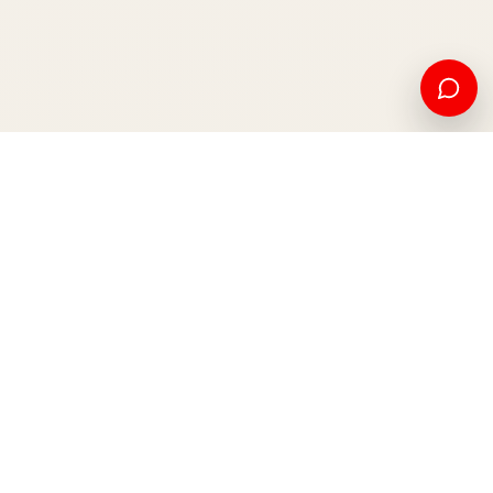
Edukim amerikan dhe mundësi ndërkombëtare, nga Kosova
për botën.
Apliko tani
Na kontaktoni