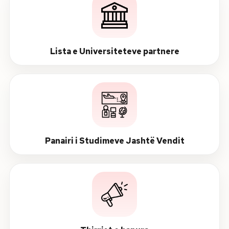
Lista e Universiteteve partnere
Panairi i Studimeve Jashtë Vendit