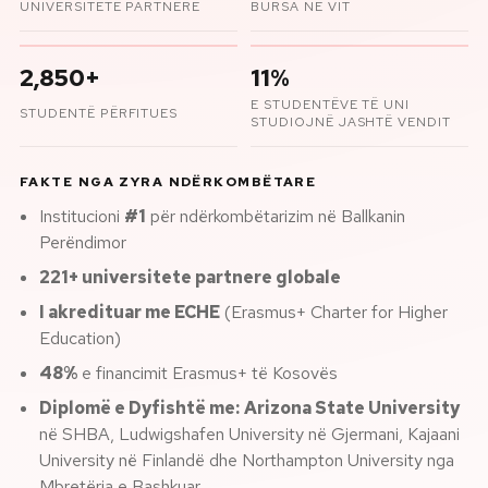
UNIVERSITETE PARTNERE
BURSA NË VIT
2,850+
11%
E STUDENTËVE TË UNI
STUDENTË PËRFITUES
STUDIOJNË JASHTË VENDIT
FAKTE NGA ZYRA NDËRKOMBËTARE
Institucioni
#1
për ndërkombëtarizim në Ballkanin
Perëndimor
221+ universitete partnere globale
I akredituar me ECHE
(Erasmus+ Charter for Higher
Education)
48%
e financimit Erasmus+ të Kosovës
Diplomë e Dyfishtë me:
Arizona State University
në SHBA, Ludwigshafen University në Gjermani, Kajaani
University në Finlandë dhe Northampton University nga
Mbretëria e Bashkuar