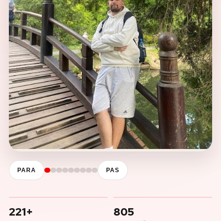
PARA
PAS
221+
805