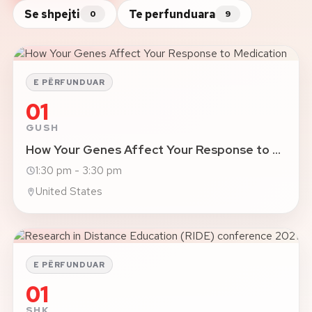
Se shpejti
Te perfunduara
0
9
Rreth nesh
Lajme
E PËRFUNDUAR
Kontakti
01
GJUHA
GUSH
EN
AL
Apliko
Kërko info
How Your Genes Affect Your Response to Medication
1:30 pm - 3:30 pm
HYR
UMS Staff
United States
UMS Students
LMS Canvas
E PËRFUNDUAR
01
SHK