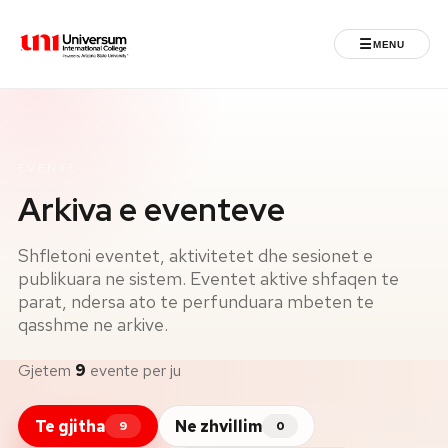
☰
MENU
Universum University
MENU
Ballina
EVENTE
Arkiva e eventeve
Regjistrimet
Shfletoni eventet, aktivitetet dhe sesionet e
Programet
publikuara ne sistem. Eventet aktive shfaqen te
parat, ndersa ato te perfunduara mbeten te
qasshme ne arkive.
Jeta Studentore
Gjetem
9
evente per ju
Ndërkombëtare
Te gjitha
Ne zhvillim
9
0
Fuqizuar nga ASU