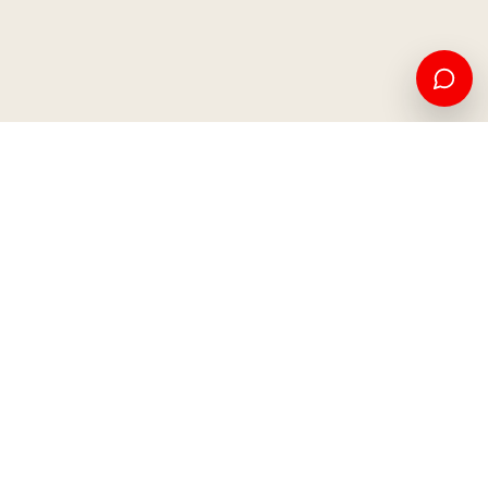
Edukim amerikan dhe mundësi ndërkombëtare, nga Kosova
për botën.
Apliko tani
Na kontaktoni