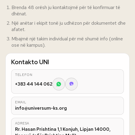
Brenda 48 orësh ju kontaktojmë për të konfirmuar të
dhënat.
Një anëtar i ekipit tonë ju udhëzon për dokumentet dhe
afatet.
Mbajmë një takim individual për më shumë info (online
ose në kampus).
Kontakto UNI
TELEFON
+383 44 144 062
EMAIL
info@universum-ks.org
ADRESA
Rr. Hasan Prishtina 1,1 Konjuh, Lipjan 14000,