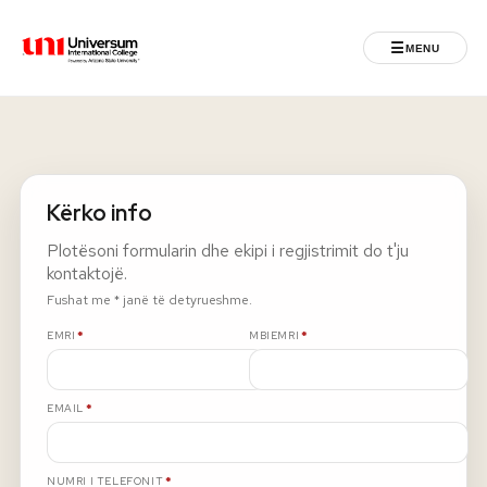
☰
MENU
Universum University
MENU
Ballina
Kërko info
Regjistrimet
Plotësoni formularin dhe ekipi i regjistrimit do t'ju
kontaktojë.
Programet
Fushat me * janë të detyrueshme.
E DETYRUESHME
E DETYRUESHME
EMRI
*
MBIEMRI
*
Jeta Studentore
E DETYRUESHME
EMAIL
*
Ndërkombëtare
Fuqizuar nga ASU
E DETYRUESHME
NUMRI I TELEFONIT
*