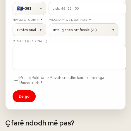
+383
▾
Rreth nesh
E DETYRUESHME
E DETYRUESHME
NIVELI STUDIMIT
*
PROGRAMI QË DËSHIRONI
*
Lajme
Profesional
▾
Inteligjenca Artificiale (AI)
▾
MESAZH (OPSIONALE)
Kontakti
GJUHA
EN
AL
Apliko
Kërko info
HYR
Pranoj Politikat e Privatësisë dhe kontaktimin nga
UMS Staff
E detyrueshme
Universiteti.
*
UMS Students
LMS Canvas
Dërgo
Çfarë ndodh më pas?