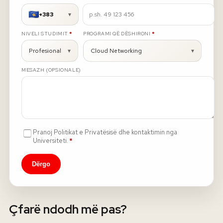
+383
▾
Rreth nesh
E DETYRUESHME
E DETYRUESHME
NIVELI STUDIMIT
*
PROGRAMI QË DËSHIRONI
*
Lajme
Profesional
▾
Cloud Networking
▾
MESAZH (OPSIONALE)
Kontakti
GJUHA
EN
AL
Apliko
Kërko info
HYR
Pranoj Politikat e Privatësisë dhe kontaktimin nga
UMS Staff
E detyrueshme
Universiteti.
*
UMS Students
LMS Canvas
Dërgo
Çfarë ndodh më pas?