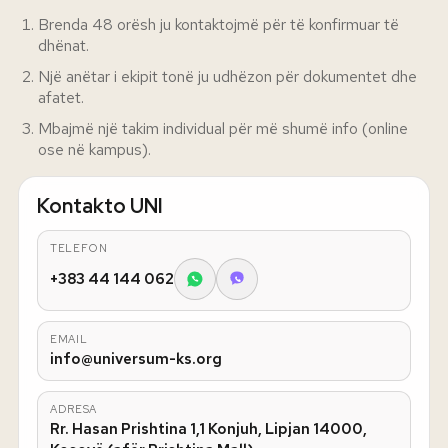
Brenda 48 orësh ju kontaktojmë për të konfirmuar të
dhënat.
Një anëtar i ekipit tonë ju udhëzon për dokumentet dhe
afatet.
Mbajmë një takim individual për më shumë info (online
ose në kampus).
Kontakto UNI
TELEFON
+383 44 144 062
EMAIL
info@universum-ks.org
ADRESA
Rr. Hasan Prishtina 1,1 Konjuh, Lipjan 14000,