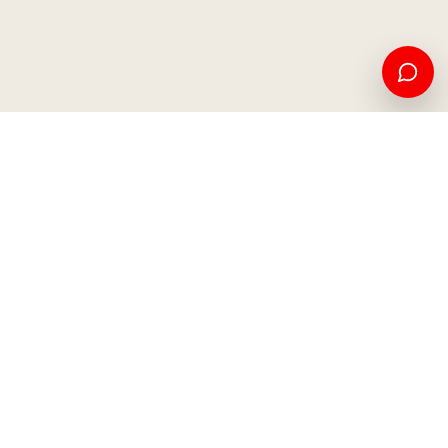
Edukim amerikan dhe mundësi ndërkombëtare, nga Kosova
për botën.
Apliko tani
Na kontaktoni