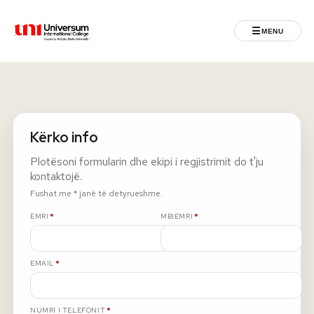
☰
MENU
Universum University
MENU
Ballina
Kërko info
Regjistrimet
Plotësoni formularin dhe ekipi i regjistrimit do t'ju
kontaktojë.
Programet
Fushat me * janë të detyrueshme.
E DETYRUESHME
E DETYRUESHME
EMRI
*
MBIEMRI
*
Jeta Studentore
E DETYRUESHME
EMAIL
*
Ndërkombëtare
Fuqizuar nga ASU
E DETYRUESHME
NUMRI I TELEFONIT
*