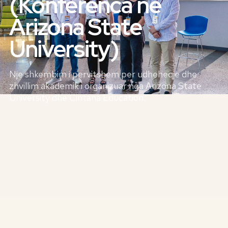
(Konferenca ne
Arizona State
University)
Nje shkembim i pervitshem per udheheqje dhe
zhvillim akademik i organizuar nga Arizona State
University dhe Cintana Education.