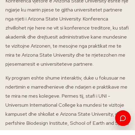
Konferenca vjetore e Arizona State University eshte nje
ngjarje ku marrin pjese te gjitha universitetet partnere
nga rrjeti i Arizona State University. Konferenca
zhvillohet nje here ne vit si konference treditore, ku stafi
akademik dhe drejtuesit administrative kane mundesine
te vizitojne Arizonen, te mesojne nga praktikat me te
mira te Arizona State University dhe te rrjetezohen me
pjesemarresit e universiteteve partnere.
Ky program eshte shume interaktiv, duke u fokusuar ne
ndertimin e marredhenieve dhe ndarjen e praktikave me
te mira ne mes kolegeve. Permes tij, stafi i UNI -
Universum International College ka mundesi te vizitoje
kampuset dhe shkollat e Arizona State University, duke
perfshire Biodesign Institute, School of Earth and Space
Exploration, Dreamscape, hapesirat inxhinierike te ASU-