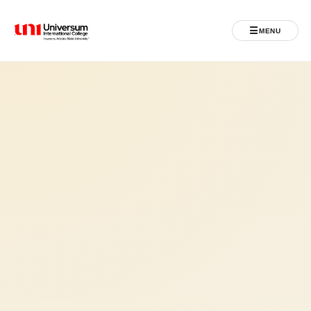
☰
MENU
Universum University
MENU
Ballina
Regjistrimet
Programet
Jeta Studentore
Ndërkombëtare
Fuqizuar nga ASU