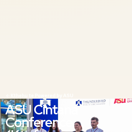
Kthehu te Powered by ASU
ASU Cintana
Conference