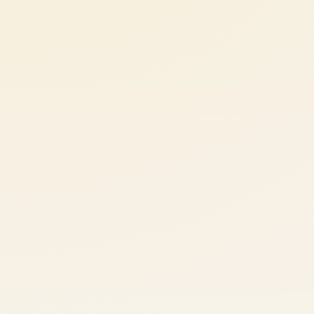
Rreth nesh
Lajme
Kontakti
GJUHA
EN
AL
Apliko
Kërko info
HYR
UMS Staff
UMS Students
LMS Canvas