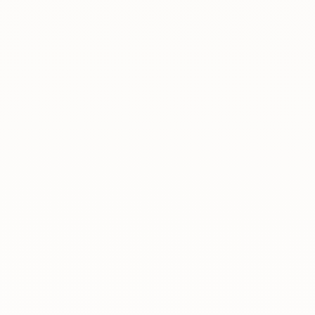
Rreth nesh
Lajme
Kontakti
GJUHA
EN
AL
Apliko
Kërko info
HYR
UMS Staff
UMS Students
LMS Canvas