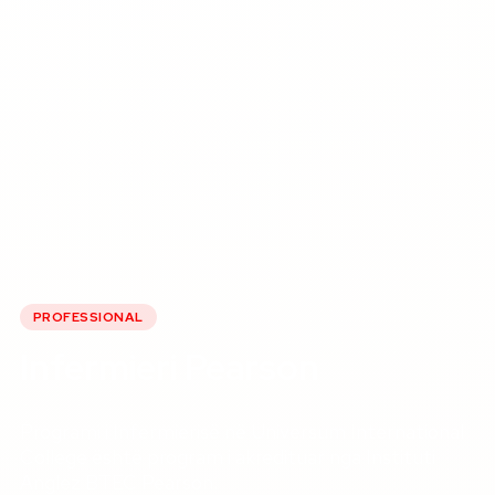
PROFESSIONAL
Infermieri Pearson
Programi i Infermierisë në Universum International
College është program i akredituar nga Instituti
Anglez BTEC Pearson.