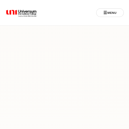
☰
MENU
Universum University
MENU
Ballina
Regjistrimet
Programet
Jeta Studentore
Ndërkombëtare
Fuqizuar nga ASU