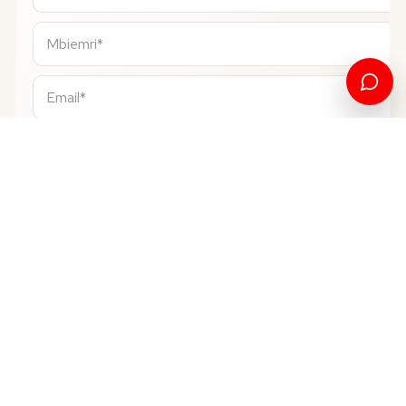
+383
Kosovo
▾
Infermieri Pearson
PROGRAMI QË DËSHIRONI*
Professional
NIVELI