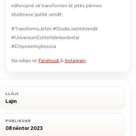
ndihmojmë në transformim të jetës përmes
studimeve jashtë vendit.
#TransformoJeten #StudioJashteVendit
#UniversumEshteNderkombetar
#EmpoweringKosova
Na ndiqni në
Facebook
&
Instagram
LLOJI
Lajm
PUBLIKUAR
08 nëntor 2023