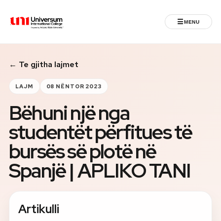
☰
MENU
Universum University
← Te gjitha lajmet
MENU
Ballina
LAJM
08 NËNTOR 2023
Bëhuni një nga
Regjistrimet
studentët përfitues të
Programet
bursës së plotë në
Jeta Studentore
Spanjë | APLIKO TANI
Ndërkombëtare
Artikulli
Fuqizuar nga ASU