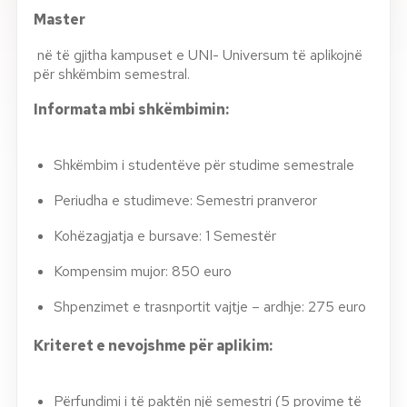
Master
në të gjitha kampuset e UNI- Universum të aplikojnë
për shkëmbim semestral.
Informata mbi shkëmbimin:
Shkëmbim i studentëve për studime semestrale
Periudha e studimeve: Semestri pranveror
Kohëzagjatja e bursave: 1 Semestër
Kompensim mujor: 850 euro
Shpenzimet e trasnportit vajtje – ardhje: 275 euro
Kriteret e nevojshme për aplikim:
Përfundimi i të paktën një semestri (5 provime të