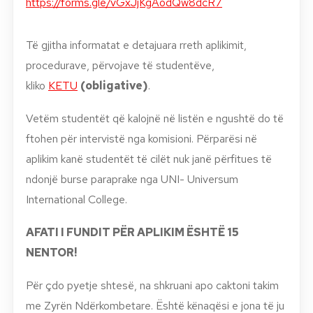
https://forms.gle/vGxJjKgAodQw8dcR7
Të gjitha informatat e detajuara rreth aplikimit,
procedurave, përvojave të studentëve,
kliko
KETU
(obligative)
.
Vetëm studentët që kalojnë në listën e ngushtë do të
ftohen për intervistë nga komisioni. Përparësi në
aplikim kanë studentët të cilët nuk janë përfitues të
ndonjë burse paraprake nga UNI- Universum
International College.
AFATI I FUNDIT PËR APLIKIM ËSHTË 15
NENTOR!
Për çdo pyetje shtesë, na shkruani apo caktoni takim
me Zyrën Ndërkombetare. Është kënaqësi e jona të ju