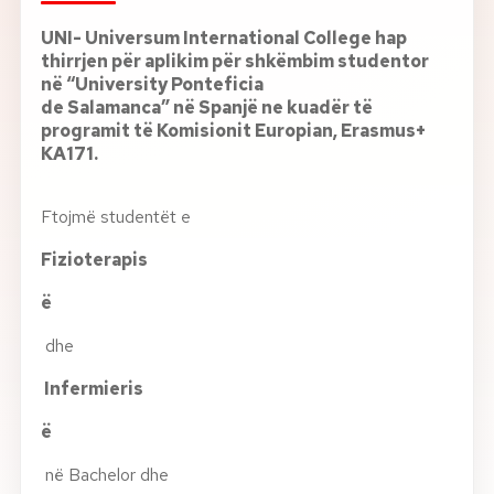
UNI- Universum International College hap
Rreth nesh
thirrjen për aplikim për shkëmbim studentor
në “University Ponteficia
Lajme
de Salamanca” në Spanjë ne kuadër të
programit të Komisionit Europian, Erasmus+
KA171.
Kontakti
GJUHA
Ftojmë studentët e
EN
AL
Apliko
Kërko info
Fizioterapis
HYR
UMS Staff
ë
UMS Students
dhe
LMS Canvas
Infermieris
ë
në Bachelor dhe