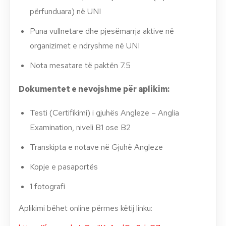
përfunduara) në UNI
Puna vullnetare dhe pjesëmarrja aktive në
organizimet e ndryshme në UNI
Nota mesatare të paktën 7.5
Dokumentet e nevojshme për aplikim:
Testi (Certifikimi) i gjuhës Angleze – Anglia
Examination, niveli B1 ose B2
Transkipta e notave në Gjuhë Angleze
Kopje e pasaportës
1 fotografi
Aplikimi bëhet online përmes këtij linku: