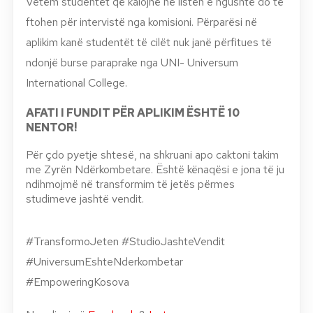
Vetëm studentët që kalojnë në listën e ngushtë do të
ftohen për intervistë nga komisioni. Përparësi në
aplikim kanë studentët të cilët nuk janë përfitues të
ndonjë burse paraprake nga UNI- Universum
International College.
AFATI I FUNDIT PËR APLIKIM ËSHTË 10
NENTOR!
Për çdo pyetje shtesë, na shkruani apo caktoni takim
me Zyrën Ndërkombetare. Është kënaqësi e jona të ju
ndihmojmë në transformim të jetës përmes
studimeve jashtë vendit.
#TransformoJeten #StudioJashteVendit
#UniversumEshteNderkombetar
#EmpoweringKosova