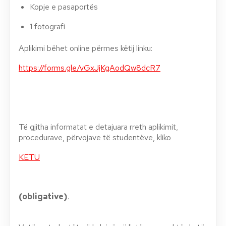
Kopje e pasaportës
1 fotografi
Aplikimi bëhet online përmes këtij linku:
https://forms.gle/vGxJjKgAodQw8dcR7
Të gjitha informatat e detajuara rreth aplikimit,
procedurave, përvojave të studentëve, kliko
KETU
(obligative)
.