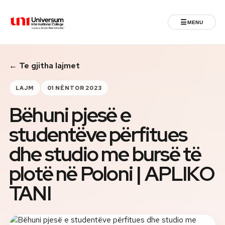
☰
MENU
Universum University
← Te gjitha lajmet
MENU
Ballina
LAJM
01 NËNTOR 2023
Bëhuni pjesë e
Regjistrimet
studentëve përfitues
Programet
dhe studio me bursë të
Jeta Studentore
plotë në Poloni | APLIKO
TANI
Ndërkombëtare
Fuqizuar nga ASU