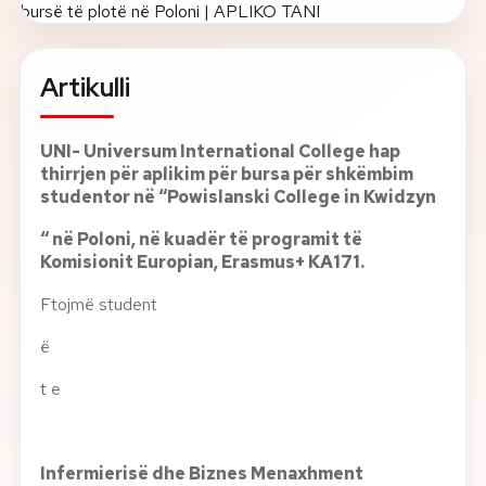
Rreth nesh
Artikulli
Lajme
UNI- Universum International College hap
Kontakti
thirrjen për aplikim për bursa për shkëmbim
GJUHA
studentor në
“Powislanski College in Kwidzyn
EN
AL
Apliko
Kërko info
“
në Poloni, në kuadër të programit të
Komisionit Europian, Erasmus+ KA171.
HYR
UMS Staff
Ftojmë student
UMS Students
ë
LMS Canvas
t e
Infermierisë dhe Biznes Menaxhment