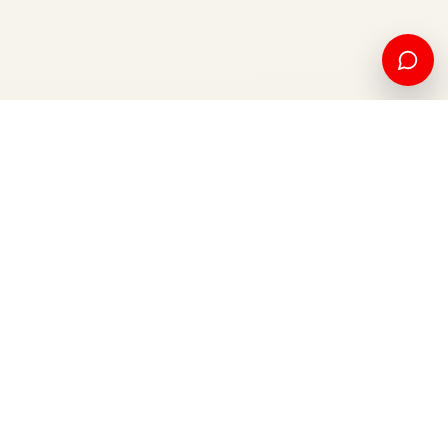
Edukim amerikan dhe mundësi ndërkombëtare, nga Kosova
për botën.
Apliko tani
Na kontaktoni