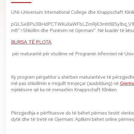
Rreth nesh
UNI-Universum International College dhe Knappschaft Klinike
pQLSeBPu3BHdPCTWKuXaWFbLZmRjK3mhtlB5y1bq_V1h
Lajme
m8″>Shkollim dhe Punësim në Gjermani”. Në kuadër të kësaj
BURSA TË PLOTA
Kontakti
GJUHA
për maturantë për studime në Programin Infermieri në Uni
EN
AL
Apliko
Kërko info
HYR
Ky program përgatitor u shërben maturantëve të përzgjedhur
UMS Staff
më pas shkollimin e rregullt trevjeçar (ausbildung) në
Gjerma
UMS Students
mjekësore që ka në menaxhim Knappschaft Kliniken.
LMS Canvas
Përzgjedhja e përfituesve do të bëhet përmes testit vlerësu
dytë dhe të tretë në Gjermani. Aplikimi bëhet online përmes 