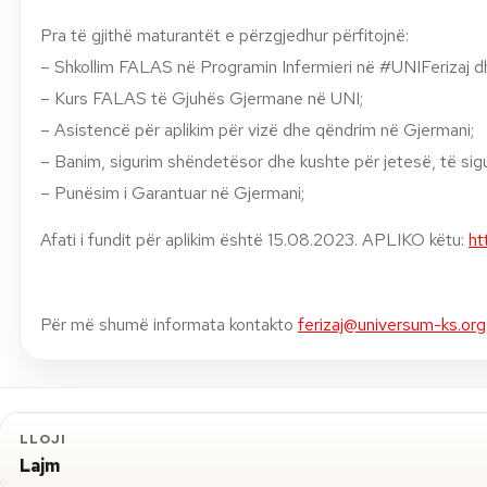
Pra të gjithë maturantët e përzgjedhur përfitojnë:
–
Shkollim FALAS në Programin Infermieri në #UNIFerizaj d
–
Kurs FALAS të Gjuhës Gjermane në UNI;
–
Asistencë për aplikim për vizë dhe qëndrim në Gjermani;
–
Banim, sigurim shëndetësor dhe kushte për jetesë, të sig
–
Punësim i Garantuar në Gjermani;
Afati i fundit për aplikim është 15.08.2023.
APLIKO këtu:
ht
Për më shumë informata kontakto
ferizaj@universum-ks.org
LLOJI
Lajm