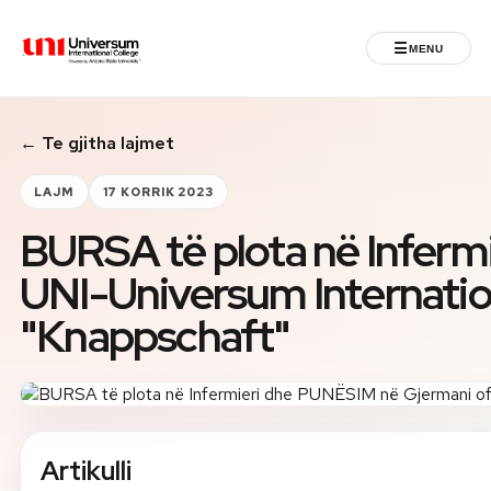
☰
MENU
Universum University
← Te gjitha lajmet
MENU
Ballina
LAJM
17 KORRIK 2023
BURSA të plota në Inferm
Regjistrimet
UNI-Universum Internatio
Programet
"Knappschaft"
Jeta Studentore
Ndërkombëtare
Artikulli
Fuqizuar nga ASU