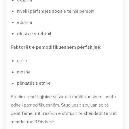
niveli i përfshirjes sociale të një personi
edukimi
cilësia e strehimit
Faktorët e pamodifikueshëm përfshijnë:
gjinia
mosha
përkatësia etnike
Studimi rendit gjininë si faktor i modifikueshëm, ashtu
edhe i pamodifikueshëm. Studiuesit zbuluan se të
qenit femër rrit rrezikun e statusit të shëndetit të ulët
mendor me 3.96 herë.