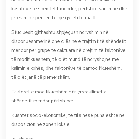
kushteve të shëndetit mendor, përfshirë varfërinë dhe
jetesën në periferi të një qyteti të madh.
Studiuesit gjithashtu shpjeguan ndryshimin në
disponueshmërinë dhe cilësinë e trajtimit të shëndetit
mendor për grupe të caktuara në drejtim të faktorëve
të modifikueshëm, të cilët mund të ndryshojnë me
kalimin e kohës, dhe faktorëve të pamodifikueshëm,
të cilët janë të përhershëm.
Faktorët e modifikueshëm për çrregullimet e
shëndetit mendor përfshijnë:
Kushtet socio-ekonomike, të tilla nëse puna është në
dispozicion në zonën lokale
okupimi