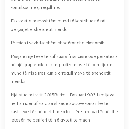
kontribuar në çrregullime.
Faktorët e mëposhtëm mund të kontribuojnë në
përçarjet e shëndetit mendor.
Presion i vazhdueshëm shoqëror dhe ekonomik
Pasja e mjeteve të kufizuara financiare ose përkatësia
në një grup etnik të margjinalizuar ose të përndjekur
mund të rrisë rrezikun e çrregullimeve të shëndetit
mendor.
Një studim i vitit 2015Burimi i Besuar i 903 familjeve
në Iran identifikoi disa shkaqe socio-ekonomike të
kushteve të shëndetit mendor, përfshirë varfërinë dhe
jetesën në periferi të një qyteti të madh.