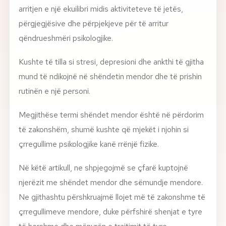
arritjen e një ekuilibri midis aktiviteteve të jetës,
përgjegjësive dhe përpjekjeve për të arritur
qëndrueshmëri psikologjike.
Kushte të tilla si stresi, depresioni dhe ankthi të gjitha
mund të ndikojnë në shëndetin mendor dhe të prishin
rutinën e një personi.
Megjithëse termi shëndet mendor është në përdorim
të zakonshëm, shumë kushte që mjekët i njohin si
çrregullime psikologjike kanë rrënjë fizike.
Në këtë artikull, ne shpjegojmë se çfarë kuptojnë
njerëzit me shëndet mendor dhe sëmundje mendore.
Ne gjithashtu përshkruajmë llojet më të zakonshme të
çrregullimeve mendore, duke përfshirë shenjat e tyre