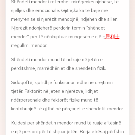
Shëndeti mendor i referohet mirëqenies njohëse, të
sjelljes dhe emocionale. Gjithçka ka të bëjë me
Rreth nesh
mënyrën se si njerëzit mendojnë, ndjehen dhe sillen.
Njerëzit ndonjëherë përdorin termin “shëndet
Lajme
mendor” për të nënkuptuar mungesën e një ç
犀利士
Kontakti
rregullimi mendor.
GJUHA
Shëndeti mendor mund të ndikojë në jetën e
EN
AL
Apliko
Kërko info
përditshme, marrëdhëniet dhe shëndetin fizik.
HYR
UMS Staff
Sidoqoftë, kjo lidhje funksionon edhe në drejtimin
UMS Students
tjetër. Faktorët në jetën e njerëzve, lidhjet
LMS Canvas
ndërpersonale dhe faktorët fizikë mund të
kontribuojnë të gjithë në përçarjet e shëndetit mendor.
Kujdesi për shëndetin mendor mund të ruajë aftësinë
e një personi për të shijuar jetën. Bërja e kësaj përfshin