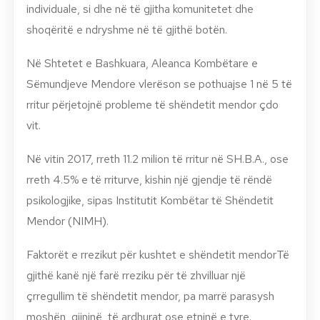
individuale, si dhe në të gjitha komunitetet dhe
shoqëritë e ndryshme në të gjithë botën.
Në Shtetet e Bashkuara, Aleanca Kombëtare e
Sëmundjeve Mendore vlerëson se pothuajse 1 në 5 të
rritur përjetojnë probleme të shëndetit mendor çdo
vit.
Në vitin 2017, rreth 11.2 milion të rritur në SH.B.A., ose
rreth 4.5% e të rriturve, kishin një gjendje të rëndë
psikologjike, sipas Institutit Kombëtar të Shëndetit
Mendor (NIMH).
Faktorët e rrezikut për kushtet e shëndetit mendorTë
gjithë kanë një farë rreziku për të zhvilluar një
çrregullim të shëndetit mendor, pa marrë parasysh
moshën, gjininë, të ardhurat ose etninë e tyre.