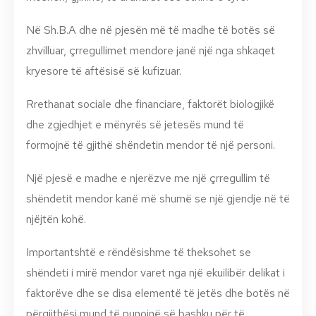
Në Sh.B.A dhe në pjesën më të madhe të botës së
zhvilluar, çrregullimet mendore janë një nga shkaqet
kryesore të aftësisë së kufizuar.
Rrethanat sociale dhe financiare, faktorët biologjikë
dhe zgjedhjet e mënyrës së jetesës mund të
formojnë të gjithë shëndetin mendor të një personi.
Një pjesë e madhe e njerëzve me një çrregullim të
shëndetit mendor kanë më shumë se një gjendje në të
njëjtën kohë.
Importantshtë e rëndësishme të theksohet se
shëndeti i mirë mendor varet nga një ekuilibër delikat i
faktorëve dhe se disa elementë të jetës dhe botës në
përgjithësi mund të punojnë së bashku për të