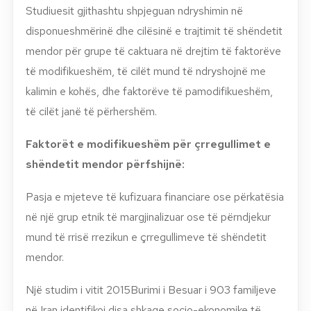
Studiuesit gjithashtu shpjeguan ndryshimin në
disponueshmërinë dhe cilësinë e trajtimit të shëndetit
mendor për grupe të caktuara në drejtim të faktorëve
të modifikueshëm, të cilët mund të ndryshojnë me
kalimin e kohës, dhe faktorëve të pamodifikueshëm,
të cilët janë të përhershëm.
Faktorët e modifikueshëm për çrregullimet e
shëndetit mendor përfshijnë:
Pasja e mjeteve të kufizuara financiare ose përkatësia
në një grup etnik të margjinalizuar ose të përndjekur
mund të rrisë rrezikun e çrregullimeve të shëndetit
mendor.
Një studim i vitit 2015Burimi i Besuar i 903 familjeve
në Iran identifikoi disa shkaqe socio-ekonomike të