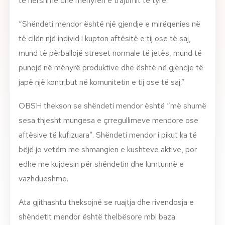
të hershme dhe mënyrën e trajtimit të tyre.
“Shëndeti mendor është një gjendje e mirëqenies në
të cilën një individ i kupton aftësitë e tij ose të saj,
mund të përballojë streset normale të jetës, mund të
punojë në mënyrë produktive dhe është në gjendje të
japë një kontribut në komunitetin e tij ose të saj.”
OBSH thekson se shëndeti mendor është “më shumë
sesa thjesht mungesa e çrregullimeve mendore ose
aftësive të kufizuara”. Shëndeti mendor i pikut ka të
bëjë jo vetëm me shmangien e kushteve aktive, por
edhe me kujdesin për shëndetin dhe lumturinë e
vazhdueshme.
Ata gjithashtu theksojnë se ruajtja dhe rivendosja e
shëndetit mendor është thelbësore mbi baza