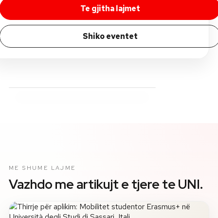
Te gjitha lajmet
Shiko eventet
ME SHUME LAJME
Vazhdo me artikujt e tjere te UNI.