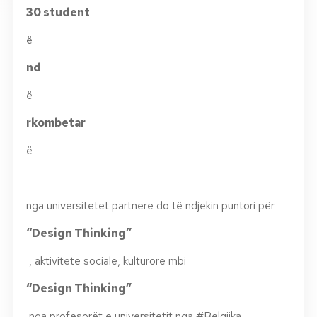
30 student
ë
nd
ë
rkombetar
ë
nga universitetet partnere do të ndjekin puntori për
“Design Thinking”
, aktivitete sociale, kulturore mbi
“Design Thinking”
nga profesorët e universitetit nga #Belgjika,