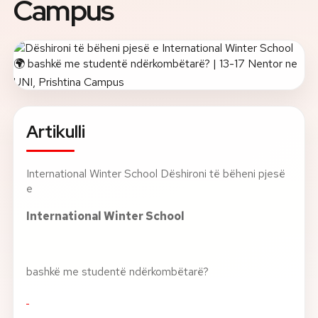
Campus
Rreth nesh
Lajme
Kontakti
GJUHA
Artikulli
EN
AL
Apliko
Kërko info
International Winter School Dëshironi të bëheni pjesë
HYR
e
UMS Staff
UMS Students
International Winter School
LMS Canvas
bashkë me studentë ndërkombëtarë?