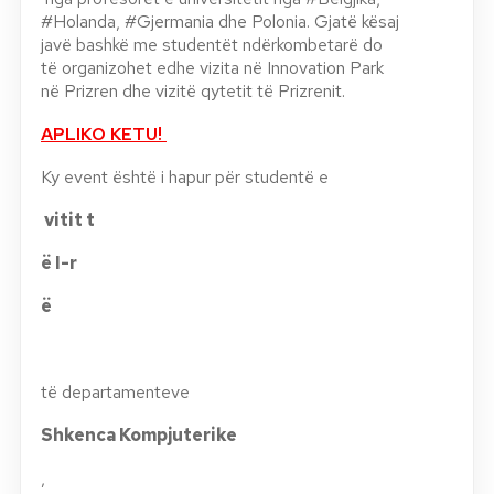
#Holanda, #Gjermania dhe Polonia. Gjatë kësaj
javë bashkë me studentët ndërkombetarë do
të organizohet edhe vizita në Innovation Park
në Prizren dhe vizitë qytetit të Prizrenit.
APLIKO KETU!
Ky event është i hapur për studentë e
vitit t
ë I-r
ë
të departamenteve
Shkenca Kompjuterike
,