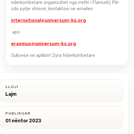
nderkombetare organizohet nga rrethi i Flamurit) Për
cdo pytje shtesë, kontaktoni ne emailen
international@universum-ks.org
apo
erasmus@universum-ks.org
Suksese ne aplikim! Zyra Nderkombetare
LLOJI
Lajm
PUBLIKUAR
01 nëntor 2023