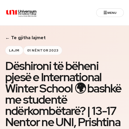
☰
MENU
Universum University
← Te gjitha lajmet
MENU
Ballina
LAJM
01 NËNTOR 2023
Dëshironi të bëheni
Regjistrimet
pjesë e International
Programet
Winter School 🌍 bashkë
Jeta Studentore
me studentë
ndërkombëtarë? | 13-17
Ndërkombëtare
Nentor ne UNI, Prishtina
Fuqizuar nga ASU