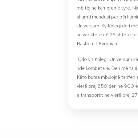
më tej në karrierën e tyre. N
shumti mundësi për përfitim
Universum. Ky Kolegj deri më
universitete në 26 shtete të 
Bashkimit Evropian.
Çdo vit Kolegji Universum k
ndërkombëtare. Deri më tani
Këto bursa mbulojnë tarifën 
vlerë prej 850 deri në 900 
e transportit në vlerë prej 