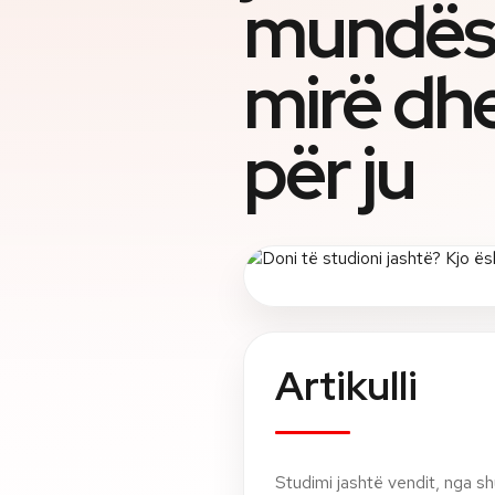
mundësi
mirë dh
për ju
Artikulli
Studimi jashtë vendit, nga s