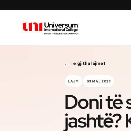
Universum University
← Te gjitha lajmet
LAJM
03 MAJ 2023
Doni të 
jashtë? 