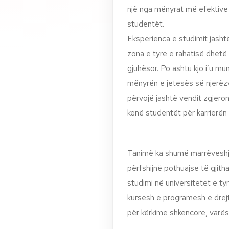
një nga mënyrat më efektive t
studentët.
Eksperienca e studimit jasht
zona e tyre e rahatisë dhetë p
gjuhësor. Po ashtu kjo i’u 
mënyrën e jetesës së njerëz
përvojë jashtë vendit zgjero
kenë studentët për karrierën 
Tanimë ka shumë marrëveshj
përfshijnë pothuajse të gjith
studimi në universitetet e ty
kursesh e programesh e drejt
për kërkime shkencore, varësi