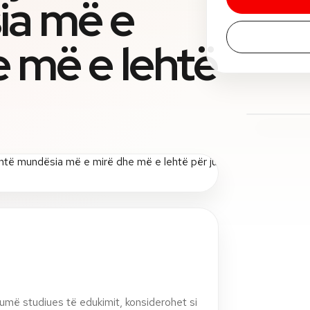
a më e
e më e lehtë
humë studiues të edukimit, konsiderohet si