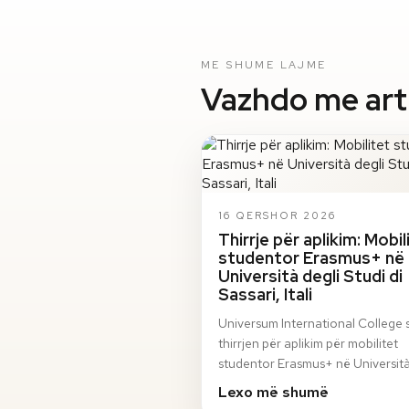
ME SHUME LAJME
Vazhdo me artik
16 QERSHOR 2026
Thirrje për aplikim: Mobil
studentor Erasmus+ në
Università degli Studi di
Sassari, Itali
Universum International College 
thirrjen për aplikim për mobilitet
studentor Erasmus+ në Università
Studi di Sassari, Itali, për semestri
Lexo më shumë
vjeshto…