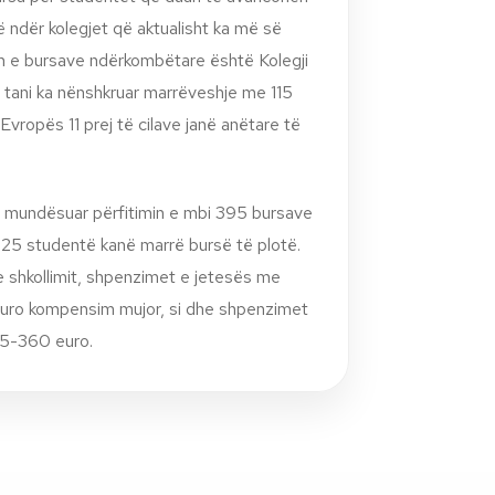
jë ndër kolegjet që aktualisht ka më së
in e bursave ndërkombëtare është Kolegji
 tani ka nënshkruar marrëveshje me 115
Evropës 11 prej të cilave janë anëtare të
a mundësuar përfitimin e mbi 395 bursave
 25 studentë kanë marrë bursë të plotë.
e shkollimit, shpenzimet e jetesës me
euro kompensim mujor, si dhe shpenzimet
275-360 euro.