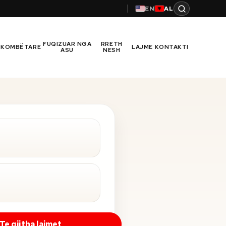
EN
AL
FUQIZUAR NGA
RRETH
RKOMBËTARE
LAJME
KONTAKTI
ASU
NESH
Te gjitha lajmet