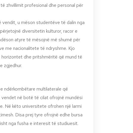
ë zhvillimit profesional dhe personal për
ë vendit, u mëson studentëve të dalin nga
ërjetojnë diversitetin kulturor, racor e
mundëson atyre të mësojnë më shumë për
ve me nacionalitete të ndryshme. Kjo
n horizontet dhe pritshmëritë që mund të
e zgjedhur.
e ndërkombëtare multilaterale që
a vendet në botë të cilat ofrojnë mundësi
re. Në këto universitete ofrohen një larmi
imesh. Disa prej tyre ofrojnë edhe bursa
sht nga fusha e interesit të studiuesit.