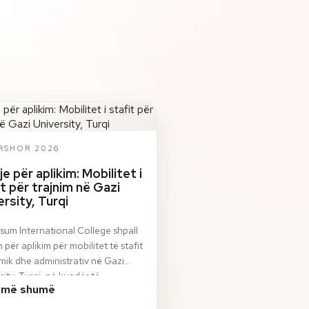
ERSHOR 2026
je për aplikim: Mobilitet i
it për trajnim në Gazi
ersity, Turqi
sum International College shpall
n për aplikim për mobilitet të stafit
ik dhe administrativ në Gazi
sity, Turqi, në kuadër të
 më shumë
ami…