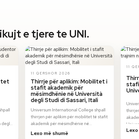
ujt e tjere te UNI.
11 Q
11 QERSHOR 2026
Thirr
itet
Thirrje për aplikim: Mobilitet i
staf
stafit akademik për
Univ
mësimdhënie në Università
degli Studi di Sassari, Itali
Univer
shpall
Universum International College shpall
thirrje
thirrjen për aplikim për mobilitet të stafit
akadem
 degli
akademik për mësimdhënie në
Univer
Lexo
n
Università degli Studi di Sassari, Itali, në
progr
Lexo më shumë
ku…