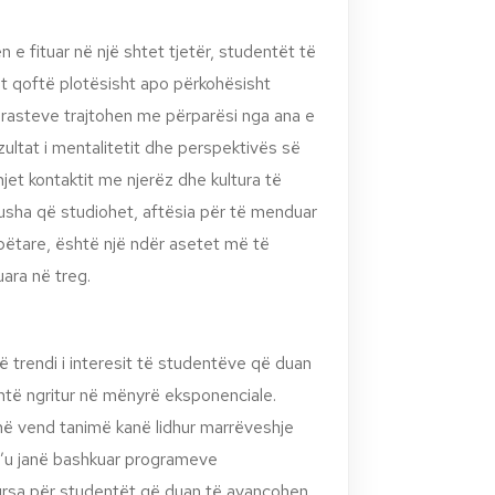
e fituar në një shtet tjetër, studentët të
t qoftë plotësisht apo përkohësisht
 rasteve trajtohen me përparësi nga ana e
ultat i mentalitetit dhe perspektivës së
jet kontaktit me njerëz dhe kultura të
usha që studiohet, aftësia për të menduar
ëtare, është një ndër asetet më të
ara në treg.
ë trendi i interesit të studentëve që duan
shtë ngritur në mënyrë eksponenciale.
në vend tanimë kanë lidhur marrëveshje
 i’u janë bashkuar programeve
rsa për studentët që duan të avancohen