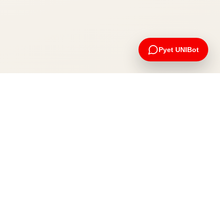
Pyet UNIBot
Apliko tani
Na kontaktoni