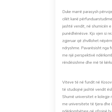
Duke marrë parasysh përvojen 
cilët kanë përfunduarstudime
jashtë vendit, në shumicën e
punëdhënësve. Kjo vjen si rez
zgjeruar që zhvillohet nëpërm
ndryshme. Pavarësisht nga f
me një perspektivë ndërkomb
rëndësishme dhe më të kërku
Viteve të në fundit në Kosov
të studiojnë jashtë vendit ë
Shumë universitet e kolegje 
me universitete të tjera dhe
ndërkombëtare që ofrojnë bu