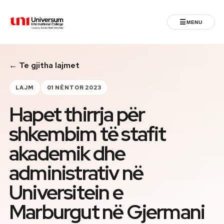
☰
MENU
Universum University
← Te gjitha lajmet
MENU
Ballina
LAJM
01 NËNTOR 2023
Hapet thirrja për
Regjistrimet
shkembim të stafit
Programet
akademik dhe
Jeta Studentore
administrativ në
Universitein e
Ndërkombëtare
Marburgut në Gjermani
Fuqizuar nga ASU