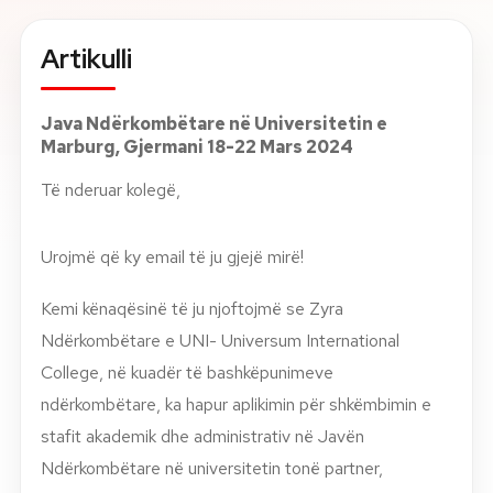
Rreth nesh
Artikulli
Lajme
Java Ndërkombëtare në Universitetin e
Marburg, Gjermani 18-22 Mars 2024
Kontakti
Të nderuar kolegë,
GJUHA
EN
AL
Apliko
Kërko info
Urojmë që ky email të ju gjejë mirë!
HYR
UMS Staff
Kemi kënaqësinë të ju njoftojmë se Zyra
UMS Students
Ndërkombëtare e UNI- Universum International
LMS Canvas
College, në kuadër të bashkëpunimeve
ndërkombëtare, ka hapur aplikimin për shkëmbimin e
stafit akademik dhe administrativ në Javën
Ndërkombëtare në universitetin tonë partner,