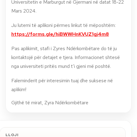
Universitetin e Marburgut në Gjermani në datat 18-22
Mars 2024.
Ju lutemi të aplikoni përmes linkut të mëposhtëm:
https://forms.gle/hiBWWHnKVUZ1gj4m8
Pas aplikimit, stafi i Zyres Ndërkombëtare do të ju
kontaktojë për detajet e tjera. Informacionet shtesë
nga universiteti pritës mund t’i gjeni më poshtë.
Faleminderit për interesimin tuaj dhe suksese në
aplikim!
Gjithë të mirat, Zyra Ndërkombëtare
LLOJI