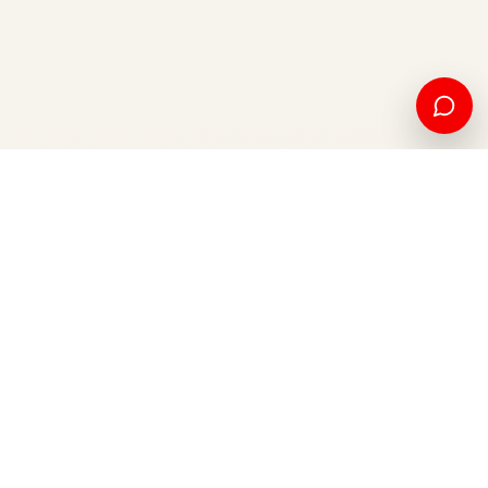
Edukim amerikan dhe mundësi ndërkombëtare, nga Kosova
për botën.
Apliko tani
Na kontaktoni