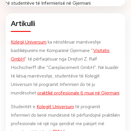
Rreth nesh
Artikulli
Lajme
Kolegji Universum
ka nënshkruar marrëveshje
Kontakti
bashkëpunimi me Kompaninë Gjermane “
Visitatis
GJUHA
EN
AL
Apliko
Kërko info
GmbH
” të përfaqësuar nga Drejtori Z. Ralf
Hochscherff dhe “Careplacement GmbH”. Në kuadër
HYR
të kësaj marrëveshje, studentëve të Kolegjit
UMS Staff
Universum të programit Infermieri do të ju
UMS Students
mundësohet
praktikë profesionale 6 muaj në Gjermani
.
LMS Canvas
Studentët e
Kolegjit Universum
të programit
Infermieri do kenë mundësinë të përfundojnë praktikën
profesionale në një nga qendrat me paisjet më