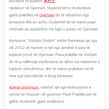
inovative të kujdesit
犀利士
mjekësor në Gjermani. Shpenzimet e studentëve
gjatë praktikës në
Gjermani
do të mbulohen nga
kompania dhe po ashtu studentët do të marrin pagë
minimale sic parashihet me ligjin e punës në Gjermani.
Kompania “Visitatis GmbH” është themeluar që nga
viti 2002 në Aachen si një nga qendrat e para të
kujdesit privat në Gjermani. Puna praktike në Visitatit
do të ju ndihmojë studentëve të njihen me industrinë e
kujdesit shëndetësor dhe të marrin praktikat më të
mira nga specialistët e kësaj kompanie.
Kolegji Universum
, mbetet një nga institucionet e
vetme ne Kosovë i cili garanton Punë Praktike për të
gjithë studentët gjatë studimeve.