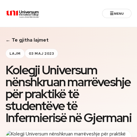
☰
MENU
Universum University
← Te gjitha lajmet
MENU
Ballina
LAJM
03 MAJ 2023
Kolegji Universum
Regjistrimet
nënshkruan marrëveshje
Programet
për praktikë të
Jeta Studentore
studentëve të
Infermierisë në Gjermani
Ndërkombëtare
Fuqizuar nga ASU