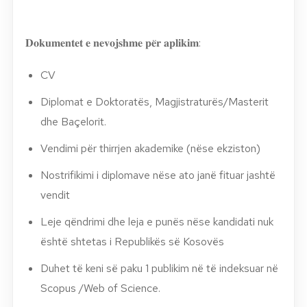
𝐃𝐨𝐤𝐮𝐦𝐞𝐧𝐭𝐞𝐭 𝐞 𝐧𝐞𝐯𝐨𝐣𝐬𝐡𝐦𝐞 𝐩𝐞̈𝐫 𝐚𝐩𝐥𝐢𝐤𝐢𝐦:
CV
Diplomat e Doktoratës, Magjistraturës/Masterit
dhe Baçelorit.
Vendimi për thirrjen akademike (nëse ekziston)
Nostrifikimi i diplomave nëse ato janë fituar jashtë
vendit
Leje qëndrimi dhe leja e punës nëse kandidati nuk
është shtetas i Republikës së Kosovës
Duhet të keni së paku 1 publikim në të indeksuar në
Scopus /Web of Science.