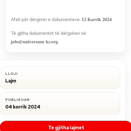
Afati për dërgimin e dokumenteve: 𝟏𝟐 𝐊𝐨𝐫𝐫𝐢𝐤 𝟐𝟎𝟐𝟒.
Të gjitha dokumentet të dërgohen në:
𝐣𝐨𝐛𝐬@𝐮𝐧𝐢𝐯𝐞𝐫𝐬𝐮𝐦-𝐤𝐬.𝐨𝐫𝐠
LLOJI
Lajm
PUBLIKUAR
04 korrik 2024
Te gjitha lajmet