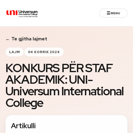
☰
MENU
Universum University
← Te gjitha lajmet
MENU
Ballina
LAJM
04 KORRIK 2024
KONKURS PËR STAF
Regjistrimet
AKADEMIK: UNI-
Programet
Universum International
Jeta Studentore
College
Ndërkombëtare
Artikulli
Fuqizuar nga ASU