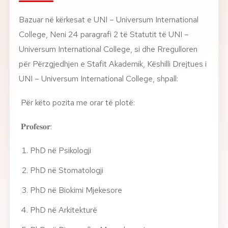
Bazuar në kërkesat e UNI – Universum International
Rreth nesh
College, Neni 24 paragrafi 2 të Statutit të UNI –
Lajme
Universum International College, si dhe Rregulloren
për Përzgjedhjen e Stafit Akademik, Këshilli Drejtues i
Kontakti
UNI – Universum International College, shpall:
GJUHA
EN
AL
Apliko
Kërko info
Për këto pozita me orar të plotë:
𝐏𝐫𝐨𝐟𝐞𝐬𝐨𝐫:
HYR
UMS Staff
PhD në Psikologji
UMS Students
LMS Canvas
PhD në Stomatologji
PhD në Biokimi Mjekesore
PhD në Arkitekturë