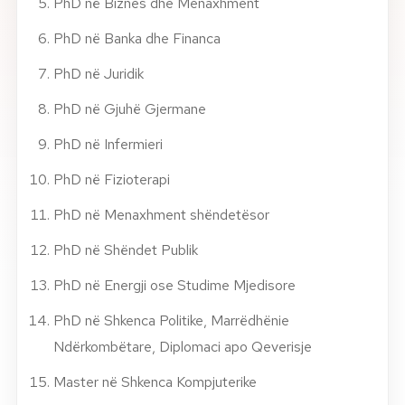
PhD në Biznes dhe Menaxhment
PhD në Banka dhe Financa
PhD në Juridik
PhD në Gjuhë Gjermane
PhD në Infermieri
PhD në Fizioterapi
PhD në Menaxhment shëndetësor
PhD në Shëndet Publik
PhD në Energji ose Studime Mjedisore
PhD në Shkenca Politike, Marrëdhënie
Ndërkombëtare, Diplomaci apo Qeverisje
Master në Shkenca Kompjuterike