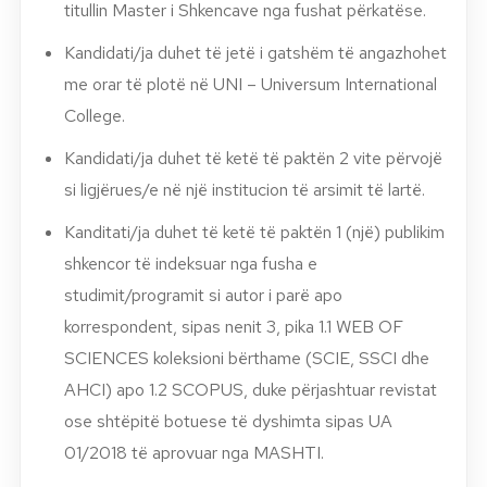
titullin Master i Shkencave nga fushat përkatëse.
Kandidati/ja duhet të jetë i gatshëm të angazhohet
me orar të plotë në UNI – Universum International
College.
Kandidati/ja duhet të ketë të paktën 2 vite përvojë
si ligjërues/e në një institucion të arsimit të lartë.
Kanditati/ja duhet të ketë të paktën 1 (një) publikim
shkencor të indeksuar nga fusha e
studimit/programit si autor i parë apo
korrespondent, sipas nenit 3, pika 1.1 WEB OF
SCIENCES koleksioni bërthame (SCIE, SSCI dhe
AHCI) apo 1.2 SCOPUS, duke përjashtuar revistat
ose shtëpitë botuese të dyshimta sipas UA
01/2018 të aprovuar nga MASHTI.