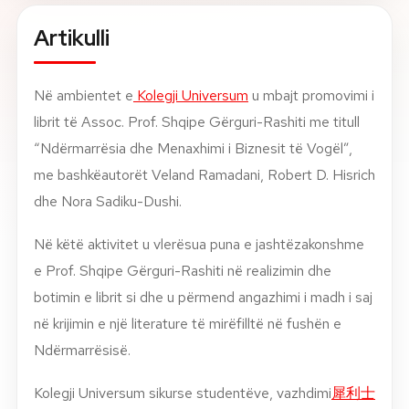
Artikulli
Rreth nesh
Lajme
Në ambientet e
Kolegji Universum
u mbajt promovimi i
librit të Assoc. Prof. Shqipe Gërguri-Rashiti me titull
Kontakti
“Ndërmarrësia dhe Menaxhimi i Biznesit të Vogël”,
GJUHA
me bashkëautorët Veland Ramadani, Robert D. Hisrich
EN
AL
Apliko
Kërko info
dhe Nora Sadiku-Dushi.
HYR
Në këtë aktivitet u vlerësua puna e jashtëzakonshme
UMS Staff
e Prof. Shqipe Gërguri-Rashiti në realizimin dhe
UMS Students
LMS Canvas
botimin e librit si dhe u përmend angazhimi i madh i saj
në krijimin e një literature të mirëfilltë në fushën e
Ndërmarrësisë.
Kolegji Universum sikurse studentëve, vazhdimi
犀利士