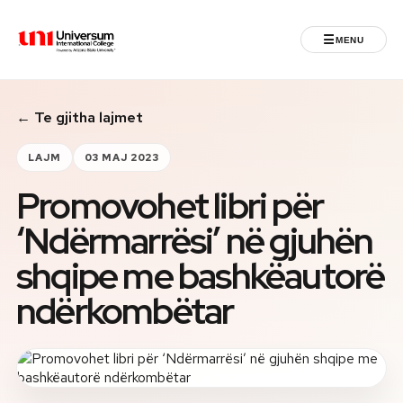
☰
MENU
Universum University
← Te gjitha lajmet
MENU
Ballina
LAJM
03 MAJ 2023
Promovohet libri për
Regjistrimet
‘Ndërmarrësi’ në gjuhën
Programet
shqipe me bashkëautorë
Jeta Studentore
ndërkombëtar
Ndërkombëtare
Fuqizuar nga ASU