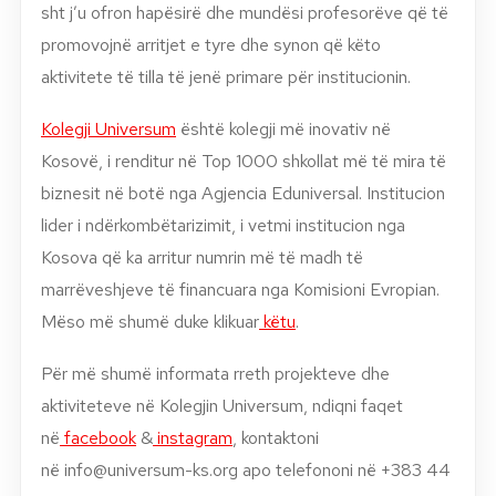
sht j’u ofron hapësirë dhe mundësi profesorëve që të
promovojnë arritjet e tyre dhe synon që këto
aktivitete të tilla të jenë primare për institucionin.
Kolegji Universum
është kolegji më inovativ në
Kosovë, i renditur në Top 1000 shkollat më të mira të
biznesit në botë nga Agjencia Eduniversal. Institucion
lider i ndërkombëtarizimit, i vetmi institucion nga
Kosova që ka arritur numrin më të madh të
marrëveshjeve të financuara nga Komisioni Evropian.
Mëso më shumë duke klikuar
këtu
.
Për më shumë informata rreth projekteve dhe
aktiviteteve në Kolegjin Universum, ndiqni faqet
në
facebook
&
instagram
, kontaktoni
në
info@universum-ks.org
apo telefononi në +383 44