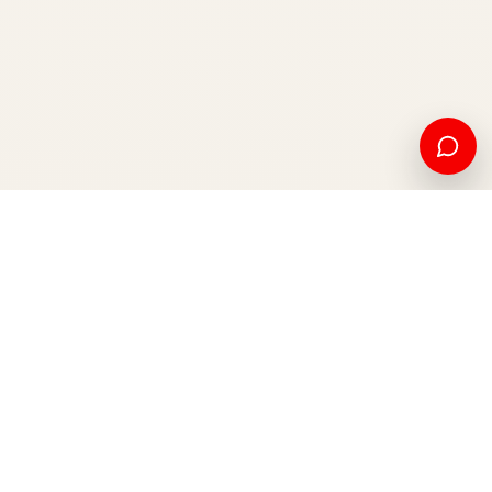
Edukim amerikan dhe mundësi ndërkombëtare, nga Kosova
për botën.