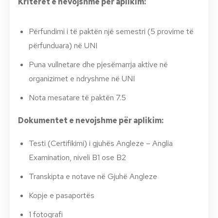
Kriteret e nevojshme për aplikim:
Përfundimi i të paktën një semestri (5 provime të
përfunduara) në UNI
Puna vullnetare dhe pjesëmarrja aktive në
organizimet e ndryshme në UNI
Nota mesatare të paktën 7.5
Dokumentet e nevojshme për aplikim:
Testi (Certifikimi) i gjuhës Angleze – Anglia
Examination, niveli B1 ose B2
Transkipta e notave në Gjuhë Angleze
Kopje e pasaportës
1 fotografi