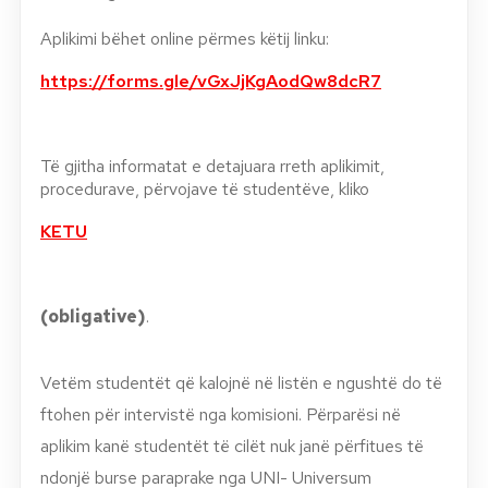
Aplikimi bëhet online përmes këtij linku:
https://forms.gle/vGxJjKgAodQw8dcR7
Të gjitha informatat e detajuara rreth aplikimit,
procedurave, përvojave të studentëve, kliko
KETU
(obligative)
.
Vetëm studentët që kalojnë në listën e ngushtë do të
ftohen për intervistë nga komisioni. Përparësi në
aplikim kanë studentët të cilët nuk janë përfitues të
ndonjë burse paraprake nga UNI- Universum