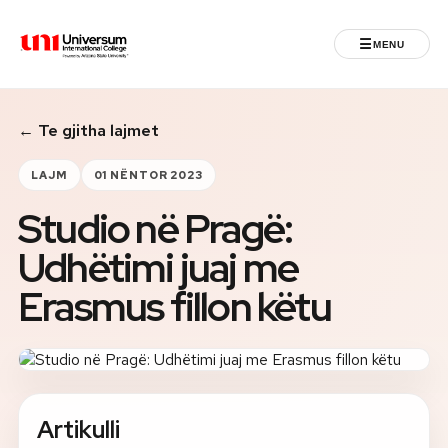
☰
MENU
Universum University
← Te gjitha lajmet
MENU
Ballina
LAJM
01 NËNTOR 2023
Studio në Pragë:
Regjistrimet
Udhëtimi juaj me
Programet
Erasmus fillon këtu
Jeta Studentore
Ndërkombëtare
Artikulli
Fuqizuar nga ASU