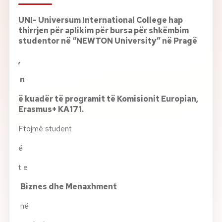
Rreth nesh
UNI- Universum International College hap
thirrjen për aplikim për bursa për shkëmbim
studentor në
“NEWTON University”
në Pragë
Lajme
,
Kontakti
n
GJUHA
EN
AL
Apliko
Kërko info
ë kuadër të programit të Komisionit Europian,
Erasmus+ KA171.
HYR
Ftojmë student
UMS Staff
UMS Students
ë
LMS Canvas
t e
Biznes dhe Menaxhment
në