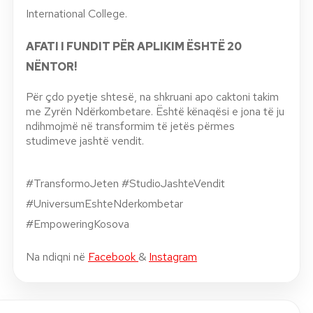
International College.
AFATI I FUNDIT PËR APLIKIM ËSHTË 20
N
ËNTOR!
Për çdo pyetje shtesë, na shkruani apo caktoni takim
me Zyrën Ndërkombetare. Është kënaqësi e jona të ju
ndihmojmë në transformim të jetës përmes
studimeve jashtë vendit.
#TransformoJeten #StudioJashteVendit
#UniversumEshteNderkombetar
#EmpoweringKosova
Na ndiqni në
Facebook
&
Instagram