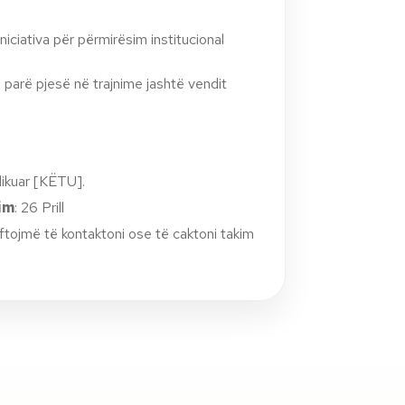
niciativa për përmirësim institucional
parë pjesë në trajnime jashtë vendit
likuar [KËTU].
kim
: 26 Prill
ftojmë të kontaktoni ose të caktoni takim