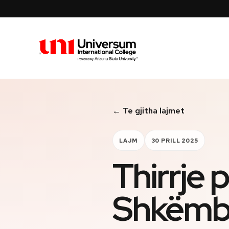
Universum University
← Te gjitha lajmet
LAJM
30 PRILL 2025
Thirrje 
Shkëmb