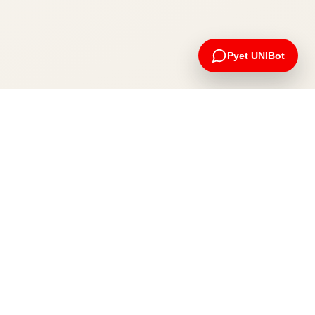
Pyet UNIBot
Apliko tani
Na kontaktoni