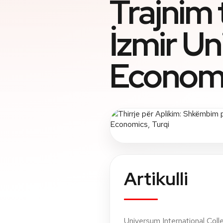
Trajnim 
İzmir Un
Economi
Artikulli
Universum International Colleg