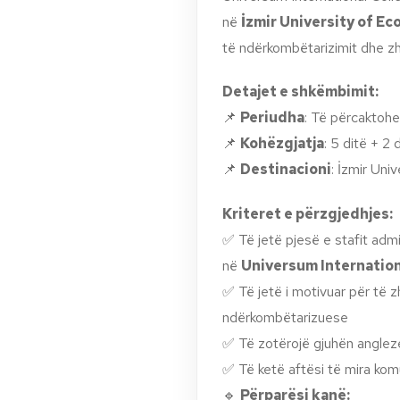
në
İzmir University of Ec
të ndërkombëtarizimit dhe zhvi
Detajet e shkëmbimit:
📌
Periudha
: Të përcaktohe
📌
Kohëzgjatja
: 5 ditë + 2 
📌
Destinacioni
: İzmir Uni
Kriteret e përzgjedhjes:
✅ Të jetë pjesë e stafit adm
në
Universum Internation
✅ Të jetë i motivuar për të z
ndërkombëtarizuese
✅ Të zotërojë gjuhën anglez
✅ Të ketë aftësi të mira k
🔹
Përparësi kanë: