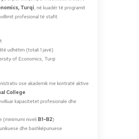
onomics, Turqi
, në kuadër të programit
llimit profesional të stafit.
t
ditë udhëtim (totali 1 javë)
versity of Economics, Turqi
inistrativ ose akademik me kontratë aktive
al College
hvilluar kapacitetet profesionale dhe
e (minimumi niveli
B1-B2
)
omunikuese dhe bashkëpunuese