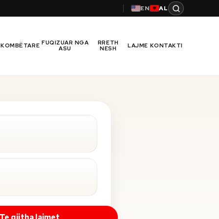
EN
AL
FUQIZUAR NGA
RRETH
RKOMBËTARE
LAJME
KONTAKTI
ASU
NESH
Te gjitha lajmet