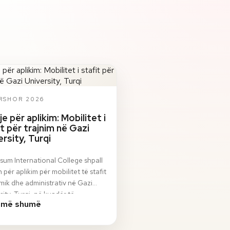
ERSHOR 2026
je për aplikim: Mobilitet i
it për trajnim në Gazi
ersity, Turqi
sum International College shpall
n për aplikim për mobilitet të stafit
ik dhe administrativ në Gazi
sity, Turqi, në kuadër të
 më shumë
ami…