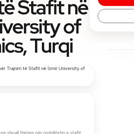
të Stafit në
iversity of
cs, Turqi
e shpall thirrjen për mobilitetin e stafit