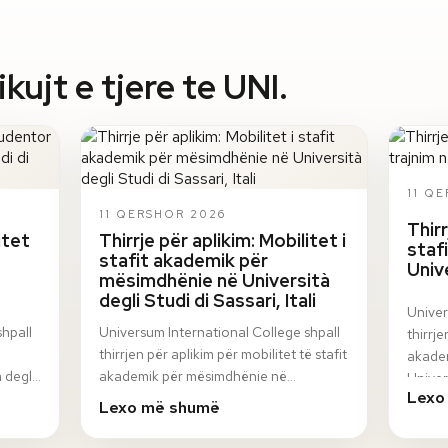
ujt e tjere te UNI.
11 Q
11 QERSHOR 2026
Thirr
itet
Thirrje për aplikim: Mobilitet i
staf
stafit akademik për
Univ
mësimdhënie në Università
degli Studi di Sassari, Itali
Univer
shpall
Universum International College shpall
thirrje
thirrjen për aplikim për mobilitet të stafit
akadem
 degli
akademik për mësimdhënie në
Univer
Lexo
n
Università degli Studi di Sassari, Itali, në
progr
Lexo më shumë
ku…