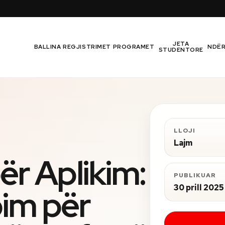
JETA
BALLINA
REGJISTRIMET
PROGRAMET
NDË
STUDENTORE
LLOJI
Lajm
për Aplikim:
PUBLIKUAR
30 prill 2025
im për