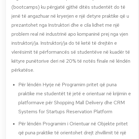
(bootcamps) ku përgjatë gjithë ditës studentët do të
jenë të angazhuar në kryerjen e një detyre praktike që u
prezantohet nga Instruktori dhe e cila lidhet me një
problem real në industrinë apo kompaninë prej nga vjen
instruktori/ja. Instruktori/ja do të ketë të drejtën e
vlerësimit të përformancës së studentëve në kuadër të
këtyre punëtorive deri në 20% të notës finale në lëndën
përkatëse.
Për lëndën Hyrje në Programim pritet që puna
praktike me studentët të jetë e orientuar në krijimin e
platformave për Shopping Mall Delivery dhe CRM
Systems for Startups Reservation Platform
Për lëndën Programim i Orientuar në Objekte pritet
që puna praktike të orientohet drejt zhvillimit të një