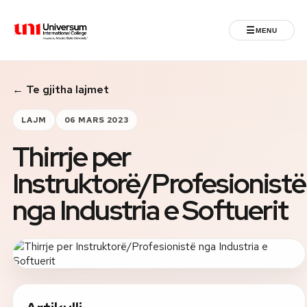
☰
MENU
Universum University
← Te gjitha lajmet
MENU
Ballina
LAJM
06 MARS 2023
Thirrje per
Regjistrimet
Instruktorë/Profesionistë
Programet
nga Industria e Softuerit
Jeta Studentore
Ndërkombëtare
Fuqizuar nga ASU