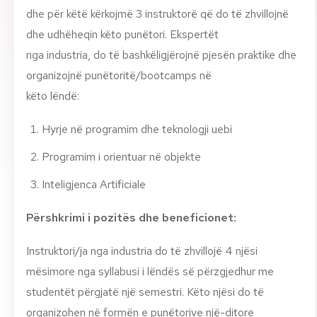
dhe për këtë kërkojmë 3 instruktorë që do të zhvillojnë
dhe udhëheqin këto punëtori. Ekspertët
nga industria, do të bashkëligjërojnë pjesën praktike dhe
organizojnë punëtoritë/bootcamps në
këto lëndë:
Hyrje në programim dhe teknologji uebi
Programim i orientuar në objekte
Inteligjenca Artificiale
Përshkrimi i pozitës dhe beneficionet:
Instruktori/ja nga industria do të zhvillojë 4 njësi
mësimore nga syllabusi i lëndës së përzgjedhur me
studentët përgjatë një semestri. Këto njësi do të
organizohen në formën e punëtorive një-ditore