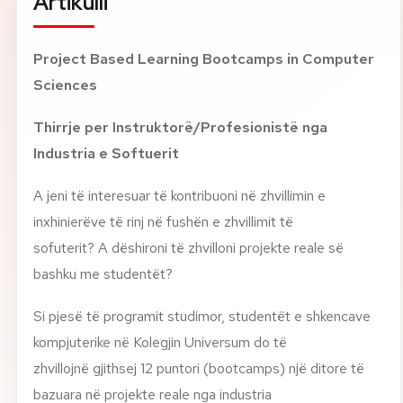
Artikulli
Rreth nesh
Project Based Learning Bootcamps in Computer
Lajme
Sciences
Thirrje per Instruktorë/Profesionistë nga
Kontakti
Industria e Softuerit
GJUHA
EN
AL
Apliko
Kërko info
A jeni të interesuar të kontribuoni në zhvillimin e
inxhinierëve të rinj në fushën e zhvillimit të
HYR
UMS Staff
sofuterit? A dëshironi të zhvilloni projekte reale së
UMS Students
bashku me studentët?
LMS Canvas
Si pjesë të programit studimor, studentët e shkencave
kompjuterike në Kolegjin Universum do të
zhvillojnë gjithsej 12 puntori (bootcamps) një ditore të
bazuara në projekte reale nga industria