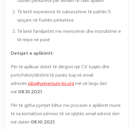
fushën përkatëse për lëndën të cilën aplikon
Të ketë experiencë të suksesshme të paktën 5
vjeçare në fushën përkatëse
Të ketë familjaritet me mentorimin dhe instruktimin e
të rinjve në punë
Detajet e aplikimit:
Për të aplikuar duhet të dërgoni një CV tuajën dhe
portofolion/dëshmi të punës tuaj në email
adresën
jobs@universum-ks.org
më së largu deri
më
08.10.2021
.
Për të gjitha pyetjet lidhur me procesin e aplikimit mund
të na kontaktoni përmes të së njëjtës email adresë deri
më datën
08.10.2021
.