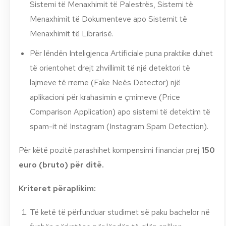
Sistemi të Menaxhimit të Palestrës, Sistemi të
Menaxhimit të Dokumenteve apo Sistemit të
Menaxhimit të Librarisë.
Për lëndën Inteligjenca Artificiale puna praktike duhet
të orientohet drejt zhvillimit të një detektori të
lajmeve të rreme (Fake Neës Detector) një
aplikacioni për krahasimin e çmimeve (Price
Comparison Application) apo sistemi të detektim të
spam-it në Instagram (Instagram Spam Detection).
Për këtë pozitë parashihet kompensimi financiar prej
150
euro (bruto) për ditë.
Kriteret përaplikim:
Të ketë të përfunduar studimet së paku bachelor në