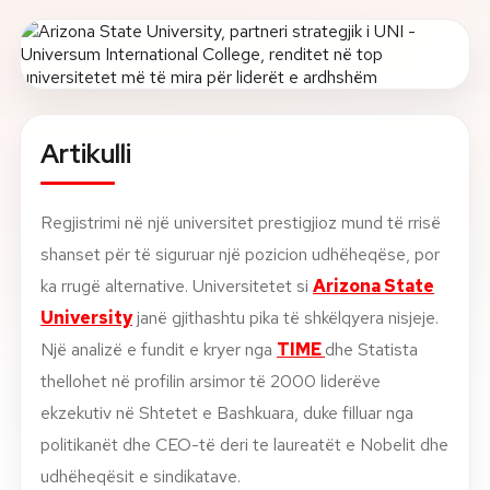
Rreth nesh
Lajme
Artikulli
Kontakti
GJUHA
EN
AL
Apliko
Kërko info
Regjistrimi në një universitet prestigjioz mund të rrisë
shanset për të siguruar një pozicion udhëheqëse, por
HYR
ka rrugë alternative. Universitetet si
Arizona State
UMS Staff
University
janë gjithashtu pika të shkëlqyera nisjeje.
UMS Students
Një analizë e fundit e kryer nga
TIME
dhe Statista
LMS Canvas
thellohet në profilin arsimor të 2000 liderëve
ekzekutiv në Shtetet e Bashkuara, duke filluar nga
politikanët dhe CEO-të deri te laureatët e Nobelit dhe
udhëheqësit e sindikatave.