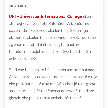
disiplinash.
UNI – Universum International College
si partner
strategjik i Universitetit Shtetëror i Arizonës, me
qasjen ndaj ekselencës akademike, përfiton nga
ekspertiza akademike dhe kërkimore e ASU-së, duke
zgjeruar më tej ndikimin e kësaj të fundit në
formësimin e trajektores së liderëve të ardhshëm
edhe në Kosovë.
Stafi dhe ligjeruesit e UNI – Universum International
College lidhet, bashkëpunojnë dhe ndajnë idetë e reja
dhe praktikat më të mira me ASU dhe një rrjet global
universitetesh, për të qëndruar në krye të trendeve
globale dhe për të ofruar arsimin më të mirë.