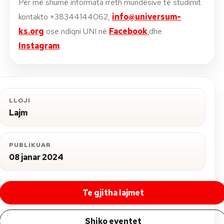
Për më shumë informata rreth mundësive të studimit
kontakto +38344144062,
info@universum-
ks.org
ose ndiqni UNI në
Facebook
dhe
Instagram
.
LLOJI
Lajm
PUBLIKUAR
08 janar 2024
Te gjitha lajmet
Shiko eventet