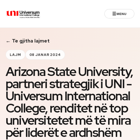
☰
MENU
Universum University
← Te gjitha lajmet
MENU
Ballina
LAJM
08 JANAR 2024
Arizona State University,
Regjistrimet
partneri strategjik i UNI -
Programet
Universum International
Jeta Studentore
College, renditet në top
universitetet më të mira
Ndërkombëtare
për liderët e ardhshëm
Fuqizuar nga ASU