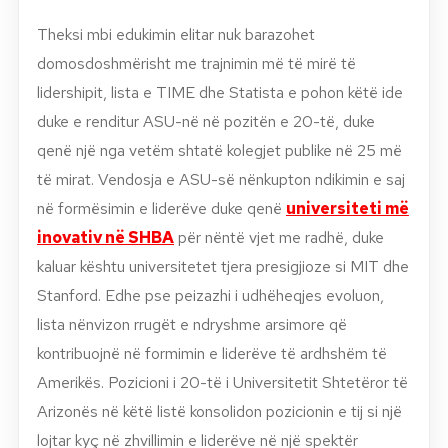
Theksi mbi edukimin elitar nuk barazohet
domosdoshmërisht me trajnimin më të mirë të
lidershipit, lista e TIME dhe Statista e pohon këtë ide
duke e renditur ASU-në në pozitën e 20-të, duke
qenë një nga vetëm shtatë kolegjet publike në 25 më
të mirat. Vendosja e ASU-së nënkupton ndikimin e saj
në formësimin e liderëve duke qenë
universiteti më
inovativ në SHBA
për nëntë vjet me radhë, duke
kaluar kështu universitetet tjera presigjioze si MIT dhe
Stanford. Edhe pse peizazhi i udhëheqjes evoluon,
lista nënvizon rrugët e ndryshme arsimore që
kontribuojnë në formimin e liderëve të ardhshëm të
Amerikës. Pozicioni i 20-të i Universitetit Shtetëror të
Arizonës në këtë listë konsolidon pozicionin e tij si një
lojtar kyç në zhvillimin e liderëve në një spektër