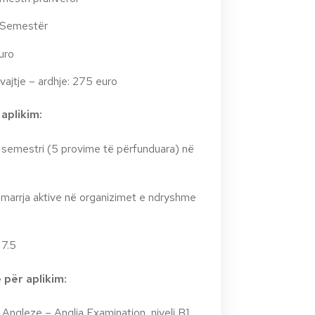
1 Semestër
uro
vajtje – ardhje: 275 euro
aplikim:
ë semestri (5 provime të përfunduara) në
ëmarrja aktive në organizimet e ndryshme
 7.5
për aplikim:
ës Angleze – Anglia Examination, niveli B1