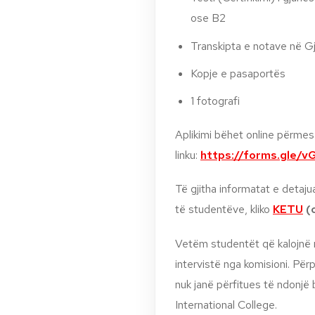
ose B2
Transkipta e notave në G
Kopje e pasaportës
1 fotografi
Aplikimi bëhet online përmes 
linku:
https://forms.gle/
Të gjitha informatat e detaju
të studentëve, kliko
KETU
(
Vetëm studentët që kalojnë n
intervistë nga komisioni. Për
nuk janë përfitues të ndonj
International College.