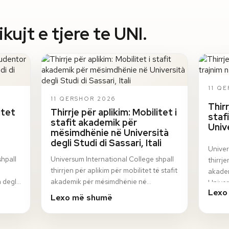
ujt e tjere te UNI.
11 Q
11 QERSHOR 2026
Thirr
itet
Thirrje për aplikim: Mobilitet i
staf
stafit akademik për
Univ
mësimdhënie në Università
degli Studi di Sassari, Itali
Univer
shpall
Universum International College shpall
thirrje
thirrjen për aplikim për mobilitet të stafit
akadem
 degli
akademik për mësimdhënie në
Univer
Lexo
n
Università degli Studi di Sassari, Itali, në
progr
Lexo më shumë
ku…