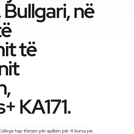
 Bullgari, në
të
it të
nit
n,
+ KA171.