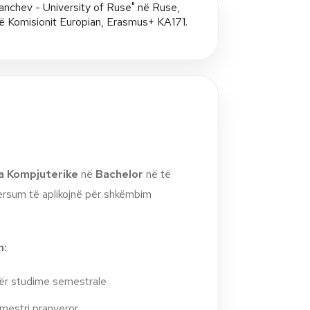
a Kompjuterike
në
Bachelor
në të
ersum të aplikojnë për shkëmbim
n:
ër studime semestrale
mestri pranveror