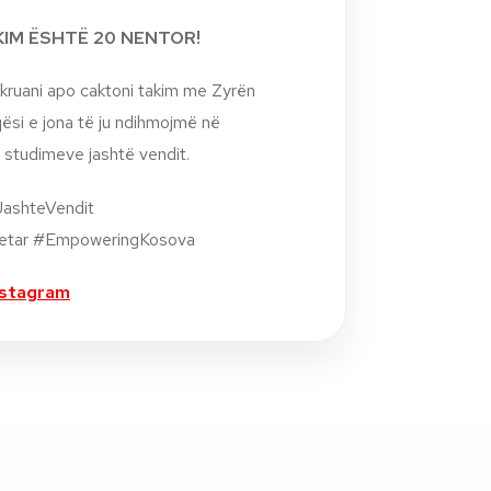
IKIM ËSHTË 20 NENTOR!
kruani apo caktoni takim me Zyrën
si e jona të ju ndihmojmë në
 studimeve jashtë vendit.
ashteVendit
etar #EmpoweringKosova
nstagram