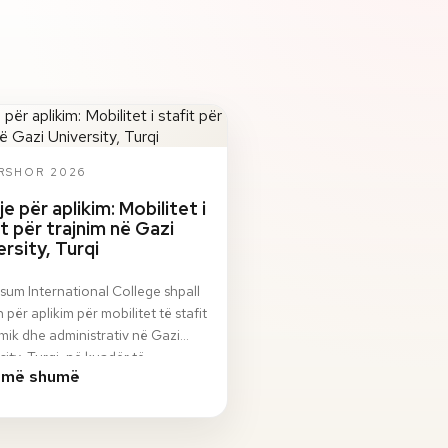
ERSHOR 2026
je për aplikim: Mobilitet i
it për trajnim në Gazi
ersity, Turqi
sum International College shpall
n për aplikim për mobilitet të stafit
ik dhe administrativ në Gazi
sity, Turqi, në kuadër të
 më shumë
ami…