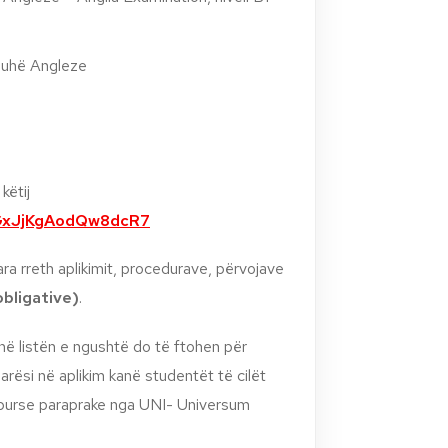
juhë Angleze
këtij
vGxJjKgAodQw8dcR7
ara rreth aplikimit, procedurave, përvojave
obligative)
.
ë listën e ngushtë do të ftohen për
parësi në aplikim kanë studentët të cilët
ë burse paraprake nga UNI- Universum