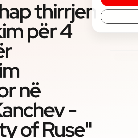
hap thirrjen
kim për 4
ër
im
or në
Kanchev -
ty of Ruse"