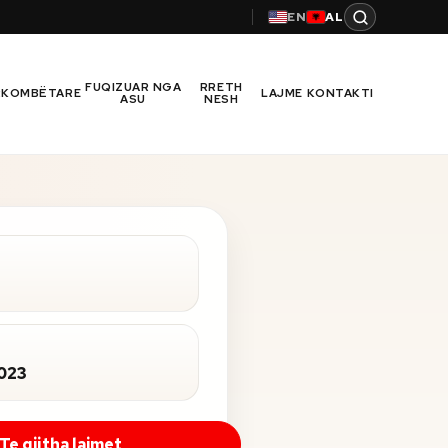
EN
AL
FUQIZUAR NGA
RRETH
RKOMBËTARE
LAJME
KONTAKTI
ASU
NESH
2023
Te gjitha lajmet