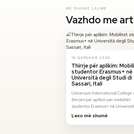
ME SHUME LAJME
Vazhdo me artik
16 QERSHOR 2026
Thirrje për aplikim: Mobil
studentor Erasmus+ në
Università degli Studi di
Sassari, Itali
Universum International College 
thirrjen për aplikim për mobilitet
studentor Erasmus+ në Università
Studi di Sassari, Itali, për semestri
Lexo më shumë
vjeshto…