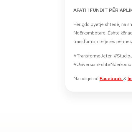
AFATI I FUNDIT PËR APL
Për çdo pyetje shtesë, na sh
Ndërkombetare. Është kënaqë
transformim të jetës përmes
#TransformoJeten #StudioJ
#UniversumEshteNderkomb
Na ndiqni në
Facebook
&
I