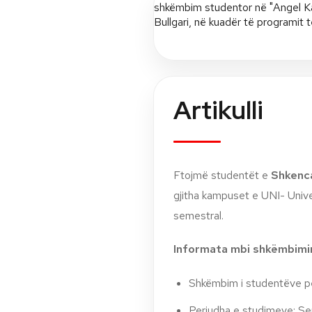
Artikulli
Ftojmë studentët e
Shkenc
gjitha kampuset e UNI- Univ
semestral.
Informata mbi shkëmbimi
Shkëmbim i studentëve p
Periudha e studimeve: Se