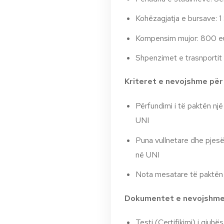
Kohëzagjatja e bursave: 
Kompensim mujor: 800 e
Shpenzimet e trasnportit 
Kriteret e nevojshme për 
Përfundimi i të paktën nj
UNI
Puna vullnetare dhe pjes
në UNI
Nota mesatare të paktën
Dokumentet e nevojshme 
Testi (Certifikimi) i gjuh