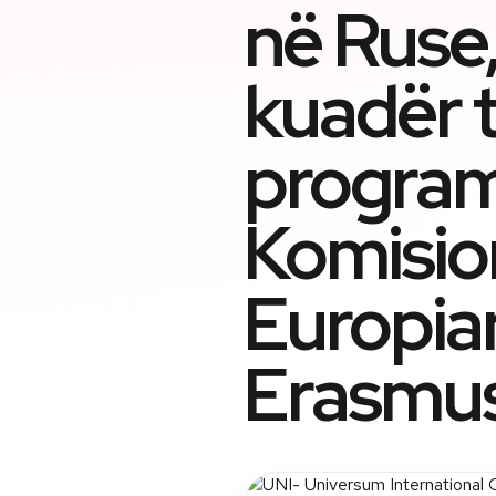
në Ruse,
kuadër 
program
Komisio
Europia
Erasmus