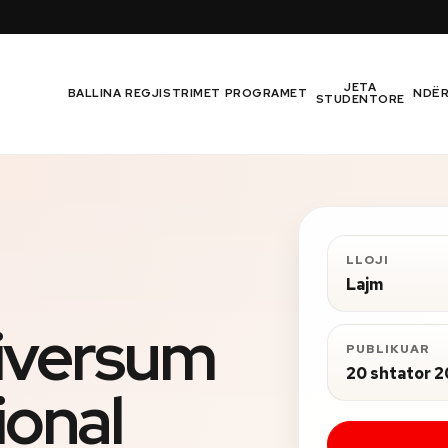
JETA
BALLINA
REGJISTRIMET
PROGRAMET
NDË
STUDENTORE
LLOJI
Lajm
iversum
PUBLIKUAR
20 shtator 
ional