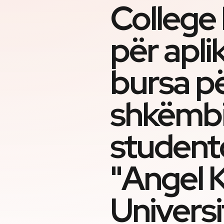
College 
për apli
bursa p
shkëmb
student
"Angel 
Universi