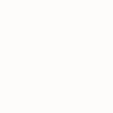
Rreth nesh
Lajme
Kontakti
GJUHA
EN
AL
Apliko
Kërko info
HYR
UMS Staff
UMS Students
LMS Canvas