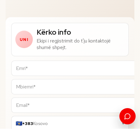
Numri i telefonit*
Kërko info
UNI
Ekipi i regjistrimit do t'ju kontaktojë
shumë shpejt.
+383
Kosovo
▾