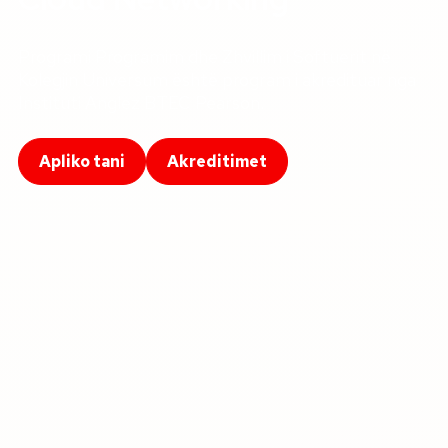
Programi Programim dhe Zhvillim i Softuerit në
Kolegjin Universum është program i akredituar nga
Instituti Anglez BTEC Pearson.
Apliko tani
Akreditimet