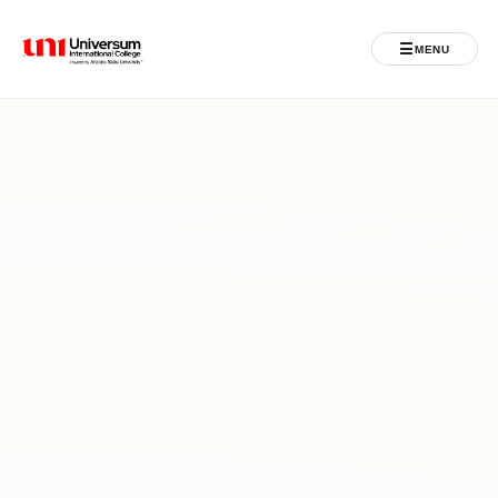
☰
MENU
Universum University
MENU
Ballina
Regjistrimet
Programet
Jeta Studentore
Ndërkombëtare
Fuqizuar nga ASU