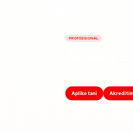
PROFESSIONAL
Analiza e
Programi Programim dhe Zhvil
Apliko tani
Akrediti