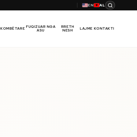
EN
AL
FUQIZUAR NGA
RRETH
RKOMBËTARE
LAJME
KONTAKTI
ASU
NESH