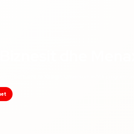
 Biznesit dhe Mena
lim i Softuerit në Kolegjin Universum është program i a
met