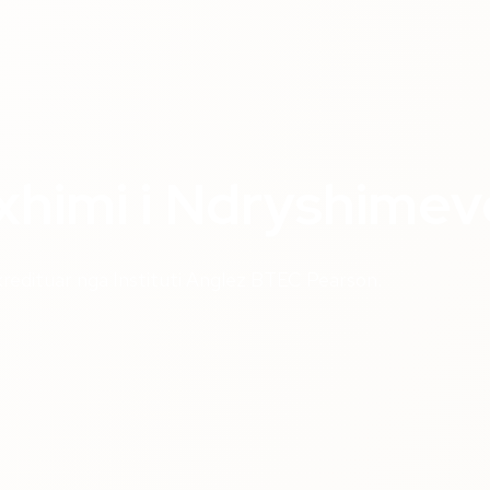
xhimi i Ndryshimev
kredituar nga Instituti Anglez BTEC Pearson.