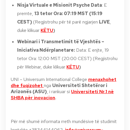
Nisja Virtuale e Misionit Psyche Data
: E
premte,
13 tetor Ora: 07:19 MST (15:19
CEST)
(Regjistrohu për të parë ngjarjen
LIVE
,
duke klikuar
KËTU
)
Webinari i Transmetimit të Vjeshtës –
Iniciativa Ndërplanetare:
Data: E enjte, 19
tetor Ora: 12:00 MST (20:00 CEST) (Regjistrohu
për Webinar, duke klikuar
KËTU
)
UNI – Universum International College
menaxhohet
dhe fuqizohet
nga
Universiteti Shtetëror i
Arizonës (ASU)
, i rankuar si
Universiteti Nr.1 në
SHBA për inovacion
.
Për më shumë informata rreth mundësive të studimit
kontakto +38344144062,
info@universum-