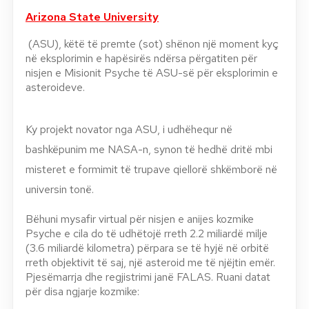
Arizona State University
(ASU), këtë të premte (sot) shënon një moment kyç
në eksplorimin e hapësirës ndërsa përgatiten për
nisjen e Misionit Psyche të ASU-së për eksplorimin e
asteroideve.
Ky projekt novator nga ASU, i udhëhequr në
bashkëpunim me NASA-n, synon të hedhë dritë mbi
misteret e formimit të trupave qiellorë shkëmborë në
universin tonë.
Bëhuni mysafir virtual për nisjen e anijes kozmike
Psyche e cila do të udhëtojë rreth 2.2 miliardë milje
(3.6 miliardë kilometra) përpara se të hyjë në orbitë
rreth objektivit të saj, një asteroid me të njëjtin emër.
Pjesëmarrja dhe regjistrimi janë FALAS. Ruani datat
për disa ngjarje kozmike: