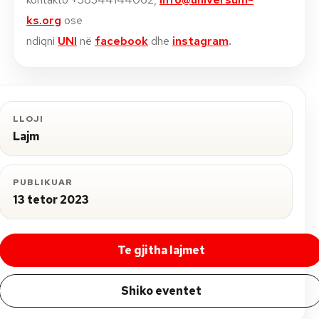
ks.org
ose
ndiqni
UNI
në
facebook
dhe
instagram
.
LLOJI
Lajm
PUBLIKUAR
13 tetor 2023
Te gjitha lajmet
Shiko eventet