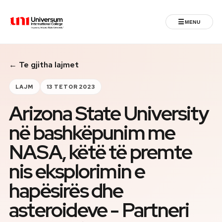
☰
MENU
Universum University
← Te gjitha lajmet
MENU
Ballina
LAJM
13 TETOR 2023
Arizona State University
Regjistrimet
në bashkëpunim me
Programet
NASA, këtë të premte
Jeta Studentore
nis eksplorimin e
hapësirës dhe
Ndërkombëtare
asteroideve - Partneri
Fuqizuar nga ASU