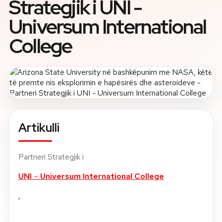
Strategjik i UNI -
Universum International
Rreth nesh
College
Lajme
Kontakti
GJUHA
EN
AL
Apliko
Kërko info
HYR
Artikulli
UMS Staff
UMS Students
Partneri Strategjik i
LMS Canvas
UNI
–
Universum International College
,