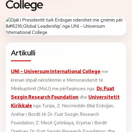
College
Rreth nesh
Lajme
Kontakti
Artikulli
GJUHA
EN
AL
Apliko
Kërko info
UNI – Universum International College
me
HYR
krenari shpall nënshkrimin e Memorandumit të
UMS Staff
UMS Students
Mirëkuptimit (MoU) me
përfaqësues nga
Dr. Fuat
LMS Canvas
Sezgin Research Foundation
dhe
Universitetit
Kirikkale
nga Turqia
, Z. Necmeddin Bilal Erdoğan,
Anëtar i Bordit të
Dr. Fuat Sezgin Research
Foundation
; Z. Mecit Çetinkaya, Kryetar i Bordit
Drejtues
Dr. Fuat Sezgin Research Foundation
; dhe