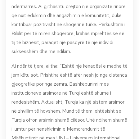
ndërmarrës. Ai gjithashtu drejton një organizatë rinore
që nxit edukimin dhe angazhimin e komunitetit, duke
kontribuar pozitivisht në shoqërinë turke. Përkushtimi i
Bilalit për të mirën shoqërore, krahas mprehtësisë së
tij të biznesit, paraqet një pasqyrë të një individi
suksesshëm dhe me ndikim.
Ai ndër të tjera, ai tha: “Është një kënaqësi e madhe të
jem këtu sot. Prishtina është afër nesh jo nga distanca
gjeografike por nga zemra. Bashkëpunimi mes
institucioneve arsimore në Turqi është shumë i
rëndësishëm. Aktualisht, Turqia ka një sistem arsimor
në zhvillim të hovshëm. Mund të them lehtësisht se
Turqia ofron arsimin shumë cilësor. Unë ndihem shumë
i lumtur për nënshkrimin e Memorandumit të
Mirëkuptimit në mes UNI – Universum International