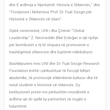
dhe E ardhmja e Njerëzimit: Historia e Shkencës,” dhe
“Fondacioni i Kërkimeve Prof. Dr. Fuat Sezgin për
Historinë e Shkencës në Islam”.
Gjatë ceremonisë, UNI i dha Çmimin “Global
Leadership” Z. Necmeddin Bilal Erdoğan si një njohje
për kontributet e tij të shquara në promovimin e
trashëgimisë shkencore dhe kuptimin ndërkulturor.
Bashkëpunimi mes UNI dhe
Dr. Fuat Sezgin Research
Foundation
është i përkushtuar të forcojë lidhjet
akademike, të promovojë shkëmbimin kulturor dhe të
nxisë studimin e historisë së shkencës. Dy
institucionet presin me përkushtim mundësitë e
ardhme që do sjellë ky partneritet në rrugën e
hulumtimit.