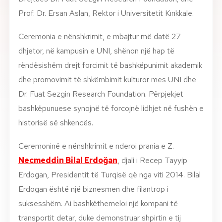
Prof. Dr. Ersan Aslan, Rektor i Universitetit Kırıkkale.
Ceremonia e nënshkrimit, e mbajtur më datë 27
dhjetor, në kampusin e UNI, shënon një hap të
rëndësishëm drejt forcimit të bashkëpunimit akademik
dhe promovimit të shkëmbimit kulturor mes UNI dhe
Dr. Fuat Sezgin Research Foundation
. Përpjekjet
bashkëpunuese synojnë të forcojnë lidhjet në fushën e
historisë së shkencës.
Ceremoninë e nënshkrimit e nderoi prania e Z.
Necmeddin Bilal Erdoğan
, djali i Recep Tayyip
Erdogan, Presidentit të Turqisë që nga viti 2014. Bilal
Erdogan është një biznesmen dhe filantrop i
suksesshëm. Ai bashkëthemeloi një kompani të
transportit detar, duke demonstruar shpirtin e tij