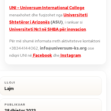
UNI – Universum International College
menaxhohet dhe fuqizohet nga
Universiteti
Shtetëror i Arizonës
(ASU)
, i rankuar si
Universiteti Nr.1 në SHBA për inovacion
.
Për më shumë informata rreth aktiviteteve kontaktoni
+38344144062,
info@universum-ks.org
ose
ndiqni UNI në
Facebook
dhe
Instagram
.
LLOJI
Lajm
PUBLIKUAR
28 dhjetor 2023