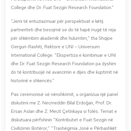
College dhe
Dr. Fuat Sezgin Research Foundation
.”
“Jemi të entuziazmuar për perspektivat e këtij
partneriteti dhe besojmë se do të hapë rrugë të reja
për shkëmbim akademik dhe hulumtim,” tha Shqipe
Gerguri-Rashiti, Rektore e UNI – Universum
International College. “Ekspertiza e kombinuar e UNI
dhe
Dr. Fuat Sezgin Research Foundation
pa dyshim
do të kontribuojë në avancimin e dijes dhe kuptimit në
historinë e shkencës.”
Pas ceremonisë së nënshkrimit, u organizua një panel
diskutimi me Z. Necmeddin Bilal Erdoğan, Prof. Dr.
Ersan Aslan dhe Z. Mecit Çetinkaya si folës. Temat e
diskutuara përfshinin “Kontributet e Fuat Sezgin në
Civilizimin Botëror,” “Trashëgimia Jonë e Përbashkët