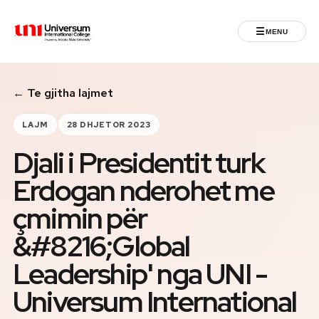
☰
MENU
Universum University
← Te gjitha lajmet
MENU
Ballina
LAJM
28 DHJETOR 2023
Djali i Presidentit turk
Regjistrimet
Erdogan nderohet me
Programet
çmimin për
Jeta Studentore
&#8216;Global
Leadership' nga UNI -
Ndërkombëtare
Universum International
Fuqizuar nga ASU