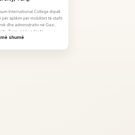
sum International College shpall
n për aplikim për mobilitet të stafit
ik dhe administrativ në Gazi
sity, Turqi, në kuadër të
 më shumë
ami…