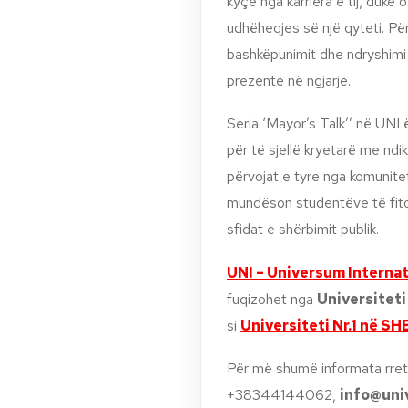
kyçe nga karriera e tij, duke
udhëheqjes së një qyteti. Përg
bashkëpunimit dhe ndryshimi
prezente në ngjarje.
Seria ‘Mayor’s Talk’’ në UN
për të sjellë kryetarë me nd
përvojat e tyre nga komunitet
mundëson studentëve të fitoj
sfidat e shërbimit publik.
UNI – Universum Internat
fuqizohet nga
Universiteti
si
Universiteti Nr.1 në SH
Për më shumë informata rreth
+38344144062,
info@uni