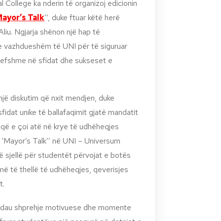
l College ka nderin t
ë
organizoj edicionin
ayor’s Talk
’’, duke ftuar k
ëtë herë
 Aliu. Ngjarja shënon një hap të
e vazhdueshëm të UNI për të siguruar
lefshme në sfidat dhe sukseset e
një diskutim që nxit mendjen, duke
 sfidat unike të ballafaqimit gjatë mandatit
 që e çoi atë në krye të udhëheqjes
 ‘Mayor’s Talk’’ në UNI – Universum
ë sjellë për studentët përvojat e botës
 më të thellë të udhëheqjes, qeverisjes
t.
iu ndau shprehje motivuese dhe momente