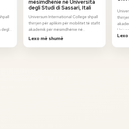
mësimdhënie në Università
degli Studi di Sassari, Itali
Univer
shpall
Universum International College shpall
thirrje
thirrjen për aplikim për mobilitet të stafit
akadem
 degli
akademik për mësimdhënie në
Univer
Lexo
n
Università degli Studi di Sassari, Itali, në
progr
Lexo më shumë
ku…