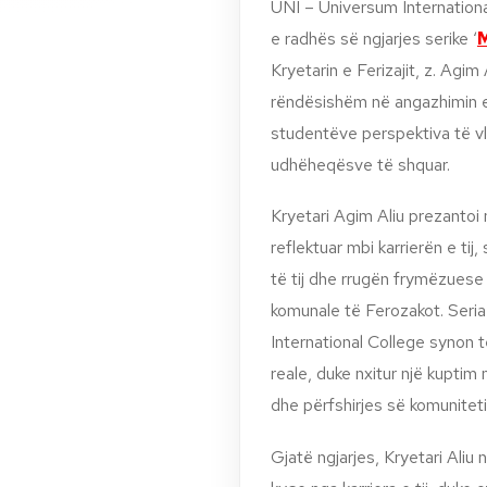
UNI – Universum Internationa
e radh
ës së
ngjarjes serike ‘
M
Kryetarin e Ferizajit, z. Agim
rëndësishëm në angazhimin 
studentëve perspektiva të v
udhëheqësve të shquar.
Kryetari Agim Aliu prezantoi 
reflektuar mbi karrierën e tij,
të tij dhe rrugën frymëzuese
komunale të Ferozakot. Seria
International College synon t
reale, duke nxitur një kuptim
dhe përfshirjes së komuniteti
Gjatë ngjarjes, Kryetari Al