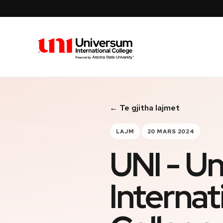
Universum University
← Te gjitha lajmet
LAJM
20 MARS 2024
UNI - U
Internat