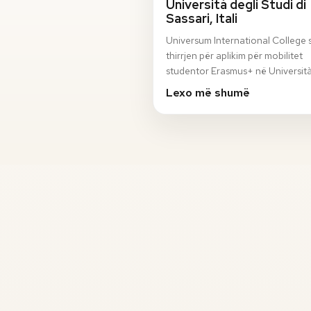
Università degli Studi di
Sassari, Itali
Universum International College 
thirrjen për aplikim për mobilitet
studentor Erasmus+ në Università
Studi di Sassari, Itali, për semestri
Lexo më shumë
vjeshto…