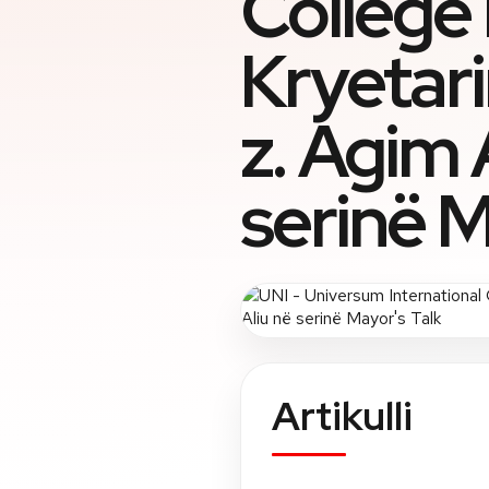
College
Kryetarin
z. Agim 
serinë M
Artikulli