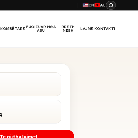
EN
AL
FUQIZUAR NGA
RRETH
RKOMBËTARE
LAJME
KONTAKTI
ASU
NESH
4
Te gjitha lajmet