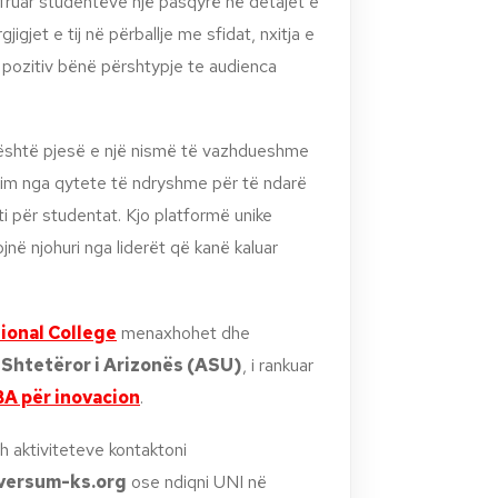
 ofruar studentëve një pasqyrë në detajet e
jigjet e tij në përballje me sfidat, nxitja e
 pozitiv bënë përshtypje te audienca
I është pjesë e një nismë të vazhdueshme
ikim nga qytete të ndryshme për të ndarë
i për studentat. Kjo platformë unike
në njohuri nga liderët që kanë kaluar
ional College
menaxhohet dhe
 Shtetëror i Arizonës (ASU)
, i rankuar
BA për inovacion
.
 aktiviteteve kontaktoni
versum-ks.org
ose ndiqni UNI në