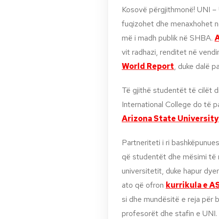
Kosovë përgjithmonë! UNI – 
fuqizohet dhe menaxhohet nga
më i madh publik në SHBA.
A
vit radhazi, renditet në vend
World Report
, duke dalë p
Të gjithë studentët të cilët
International College do të 
Arizona State University
Partneriteti i ri bashkëpunu
që studentët dhe mësimi të 
universitetit, duke hapur dye
ato që ofron
kurrikula e 
si dhe mundësitë e reja për 
profesorët dhe stafin e UNI