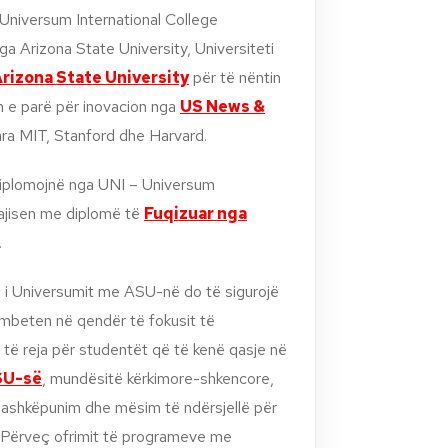
Universum International College
 Arizona State University, Universiteti
rizona State University
për të nëntin
in e parë për inovacion nga
US News &
ara MIT, Stanford dhe Harvard.
 diplomojnë nga UNI – Universum
pajisen me diplomë të
Fuqizuar nga
.
es i Universumit me ASU-në do të sigurojë
mbeten në qendër të fokusit të
r të reja për studentët që të kenë qasje në
ASU-së
, mundësitë kërkimore-shkencore,
bashkëpunim dhe mësim të ndërsjellë për
. Përveç ofrimit të programeve me