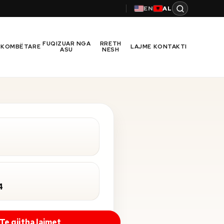
EN
AL
FUQIZUAR NGA
RRETH
RKOMBËTARE
LAJME
KONTAKTI
ASU
NESH
4
Te gjitha lajmet