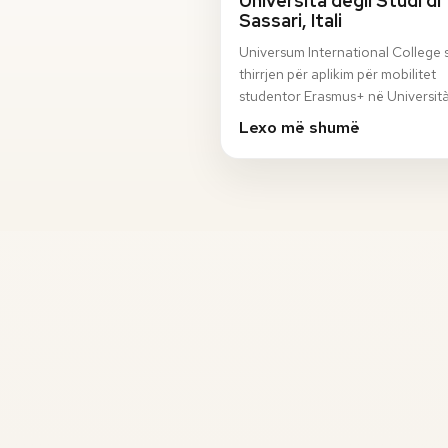
Università degli Studi di
Sassari, Itali
Universum International College 
thirrjen për aplikim për mobilitet
studentor Erasmus+ në Università
Studi di Sassari, Itali, për semestri
Lexo më shumë
vjeshto…