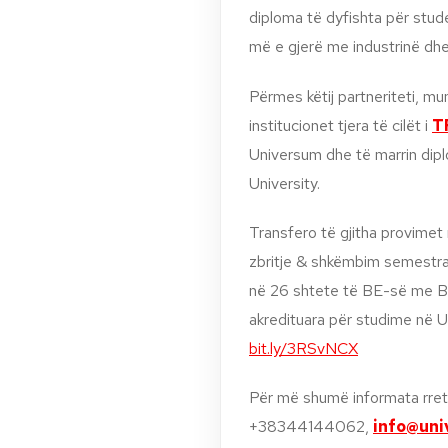
diploma të dyfishta për studen
më e gjerë me industrinë dhe
Përmes këtij partneriteti, m
institucionet tjera të cilët i
T
Universum dhe të marrin dipl
University.
Transfero të gjitha provimet
zbritje & shkëmbim semestral
në 26 shtete të BE-së me 
akredituara për studime në U
bit.ly/3RSvNCX
Për më shumë informata rret
+38344144062,
info@uni