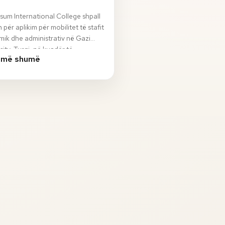
sum International College shpall
n për aplikim për mobilitet të stafit
ik dhe administrativ në Gazi
sity, Turqi, në kuadër të
 më shumë
ami…