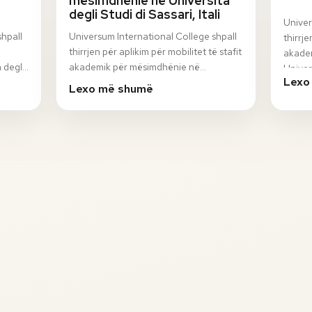
mësimdhënie në Università
degli Studi di Sassari, Itali
Univer
shpall
Universum International College shpall
thirrje
thirrjen për aplikim për mobilitet të stafit
akadem
 degli
akademik për mësimdhënie në
Univer
Lexo
n
Università degli Studi di Sassari, Itali, në
progr
Lexo më shumë
ku…