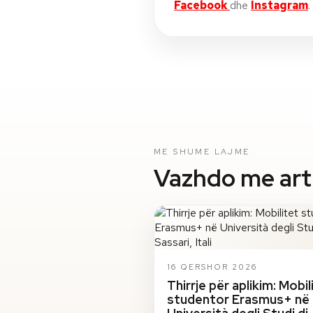
Facebook
dhe
Instagram
.
ME SHUME LAJME
Vazhdo me artik
16 QERSHOR 2026
Thirrje për aplikim: Mobil
studentor Erasmus+ në