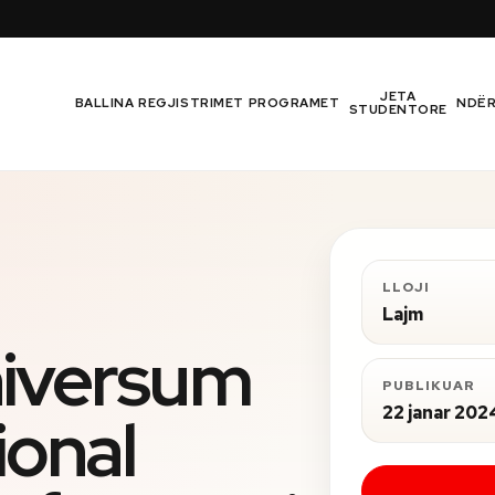
JETA
BALLINA
REGJISTRIMET
PROGRAMET
NDË
STUDENTORE
LLOJI
Lajm
niversum
PUBLIKUAR
22 janar 202
ional