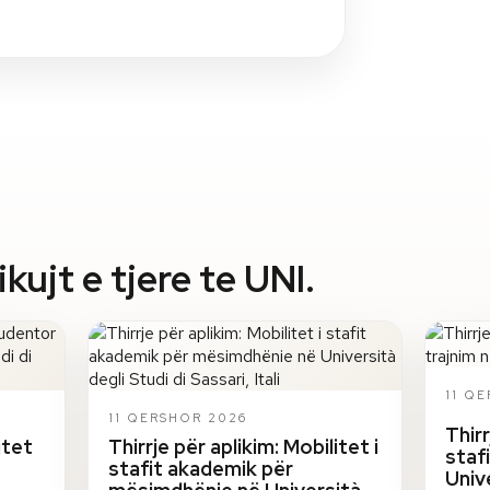
ujt e tjere te UNI.
11 Q
11 QERSHOR 2026
Thirr
itet
Thirrje për aplikim: Mobilitet i
staf
stafit akademik për
Univ