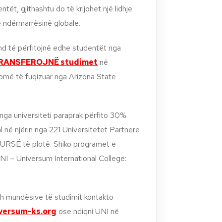
tët, gjithashtu do të krijohet një lidhje
 ndërmarrësinë globale.
und të përfitojnë edhe studentët nga
RANSFEROJNË studimet
në
omë të fuqizuar nga Arizona State
 nga universiteti paraprak përfito 30%
 në njërin nga 221 Universitetet Partnere
BURSË të plotë.
Shiko programet e
NI – Universum International College:
h mundësive të studimit kontakto
versum-ks.org
ose ndiqni UNI në