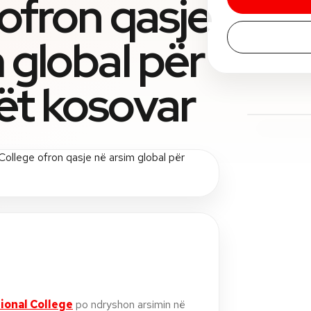
ofron qasje
 global për
ët kosovar
ional College
po ndryshon arsimin në