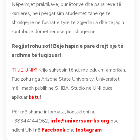
Nëpërmjet praktikave, punëtorive dhe panaireve të
karrierës, ne i përgatisim studentët tanë që të
shkëlqejnë në fushat e tyre të zgjedhura dhe të japin
kontribute domethënëse për shoqërinë.
Regjistrohu sot!
Bëje hapin e parë drejt një të
ardhme të fuqizuar!
TI JE UNIK!
Krijo suksesin tënd, me edukim amerikan.
Fuqizohu nga Arizona State University, Universiteti
më i madh publik në SHBA. Studio në UNI duke
aplikuar
këtu
!
Për më shumë informata, kontaktoni n
ë:
+38344144062,
info@universum-ks.org
ose
ndiqni UNI në
Facebook
dhe
Instagram
.