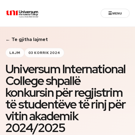
☰
MENU
Universum University
← Te gjitha lajmet
MENU
Ballina
LAJM
03 KORRIK 2024
Universum International
Regjistrimet
College shpallë
Programet
konkursin për regjistrim
Jeta Studentore
të studentëve të rinj për
vitin akademik
Ndërkombëtare
2024/2025
Fuqizuar nga ASU