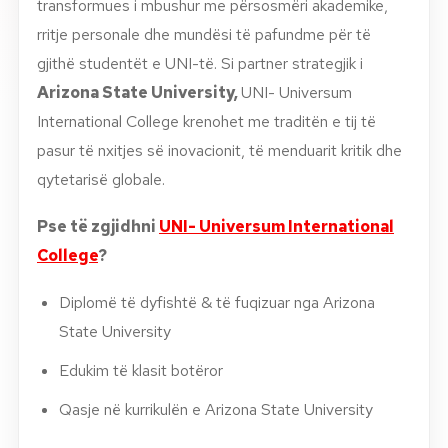
transformues i mbushur me përsosmëri akademike,
rritje personale dhe mundësi të pafundme për të
gjithë studentët e UNI-të. Si partner strategjik i
Arizona State University,
UNI- Universum
International College krenohet me traditën e tij të
pasur të nxitjes së inovacionit, të menduarit kritik dhe
qytetarisë globale.
Pse t
ë zgjidhni
UNI- Universum International
College
?
Diplomë të dyfishtë & të fuqizuar nga Arizona
State University
Edukim të klasit botëror
Qasje në kurrikulën e Arizona State University