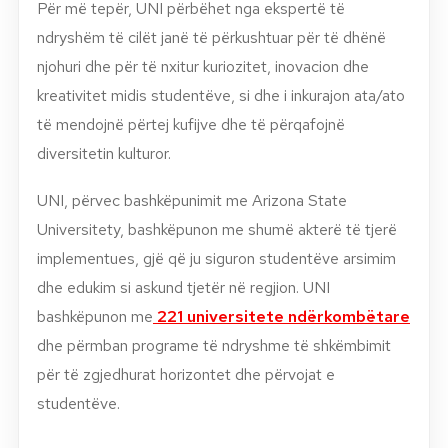
P
ër më tepër,
UNI p
ërbëhet nga ekspertë të
ndryshëm të cilët janë të përkushtuar për të dhënë
njohuri dhe për të nxitur kuriozitet, inovacion dhe
kreativitet midis studentëve, si dhe i inkurajon ata/ato
të mendojnë përtej kufijve dhe të përqafojnë
diversitetin kulturor.
UNI, përvec bashkëpunimit me Arizona State
Universitety, bashkëpunon me shumë akterë të tjerë
implementues, gjë që ju siguron studentëve arsimim
dhe edukim si askund tjetër në regjion. UNI
bashkëpunon me
221 universitete ndërkombëtare
dhe përmban programe të ndryshme të shkëmbimit
për të zgjedhurat horizontet dhe përvojat e
studentëve.