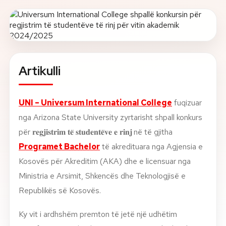
Rreth nesh
Lajme
Artikulli
Kontakti
GJUHA
EN
AL
Apliko
Kërko info
UNI – Universum International College
fuqizuar
nga Arizona State University zyrtarisht shpall konkurs
HYR
për 𝐫𝐞𝐠𝐣𝐢𝐬𝐭𝐫𝐢𝐦 𝐭𝐞̈ 𝐬𝐭𝐮𝐝𝐞𝐧𝐭𝐞̈𝐯𝐞 𝐞 𝐫𝐢𝐧𝐣
në të gjitha
UMS Staff
Programet Bachelor
të akredituara nga Agjensia e
UMS Students
Kosovës për Akreditim (AKA) dhe e licensuar nga
LMS Canvas
Ministria e Arsimit, Shkencës dhe Teknologjisë e
Republikës së Kosovës.
Ky vit i ardhshëm premton të jetë një udhëtim