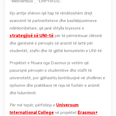
“WebNimbus”, “EMPHASIS”.
Kjo arritje shënon një hap të rëndësishëm drejt
avancimit të partneriteteve dhe bashkëpunimeve
ndërkombëtare, që janë shtylla kryesore e
strategjisë së UNI-të
për të përmirësuar cilësinë
dhe gjerësinë e përvojës së arsimit të lartë për
studentët, stafin dhe të gjithë komunitetin e UNI-të.
Projektet e fituara nga Erasmus jo vetëm që
pasurojnë përvojën e studentëve dhe stafit të
universitetit, por gjithashtu kontribuojnë në zhvillimin e
njohurive dhe praktikave të reja në fushën e arsimit
dhe hulumtimit.
Për më tepër, përfshirja e
Universum
International College
në projektet
Erasmus+