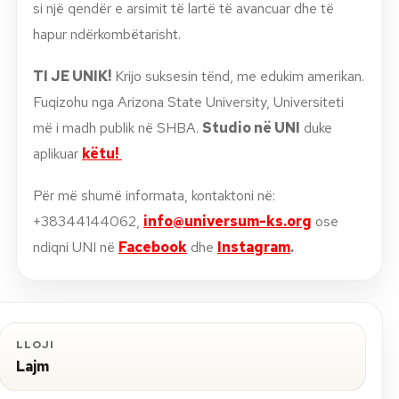
si një qendër e arsimit të lartë të avancuar dhe të
hapur ndërkombëtarisht.
TI JE UNIK!
Krijo suksesin tënd, me edukim amerikan.
Fuqizohu nga Arizona State University, Universiteti
më i madh publik në SHBA.
Studio në UNI
duke
aplikuar
këtu!
Për më shumë informata, kontaktoni në:
+38344144062,
info@universum-ks.org
ose
ndiqni UNI në
Facebook
dhe
Instagram
.
LLOJI
Lajm