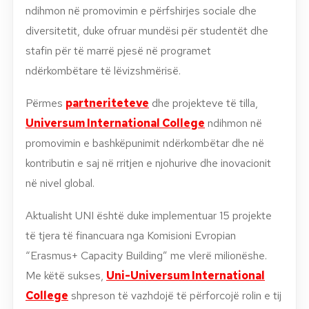
ndihmon në promovimin e përfshirjes sociale dhe
diversitetit, duke ofruar mundësi për studentët dhe
stafin për të marrë pjesë në programet
ndërkombëtare të lëvizshmërisë.
Përmes
partneriteteve
dhe projekteve të tilla,
Universum International College
ndihmon në
promovimin e bashkëpunimit ndërkombëtar dhe në
kontributin e saj në rritjen e njohurive dhe inovacionit
në nivel global.
Aktualisht UNI është duke implementuar 15 projekte
të tjera të financuara nga Komisioni Evropian
“Erasmus+ Capacity Building” me vlerë milionëshe.
Me këtë sukses,
Uni-Universum International
College
shpreson të vazhdojë të përforcojë rolin e tij