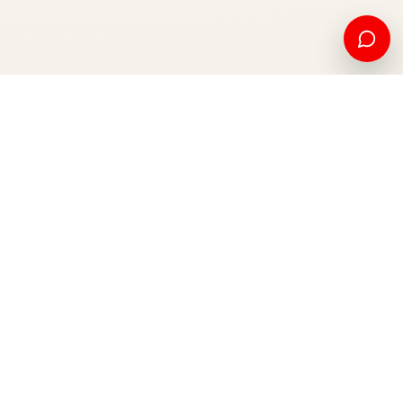
Edukim amerikan dhe mundësi ndërkombëtare, nga Kosova
për botën.
Apliko tani
Na kontaktoni