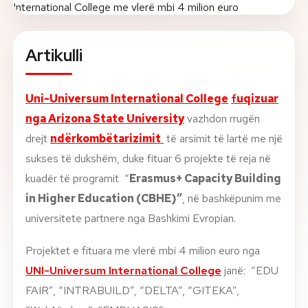
Rreth nesh
Artikulli
Lajme
Uni-Universum International College
f
uqizuar
Kontakti
nga Arizona State University
vazhdon rrugën
GJUHA
EN
AL
Apliko
Kërko info
drejt
ndërkombëtarizimit
të arsimit të lartë me një
sukses të dukshëm, duke fituar 6 projekte të reja në
HYR
kuadër të programit “
Erasmus+ Capacity Building
UMS Staff
in Higher Education (CBHE)”
, në bashkëpunim me
UMS Students
universitete partnere nga Bashkimi Evropian.
LMS Canvas
Projektet e fituara me vlerë mbi 4 milion euro nga
UNI-Universum International College
janë: “EDU
FAIR”, “INTRABUILD”, “DELTA”, “GITEKA”,