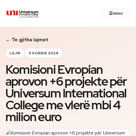
☰
MENU
Universum University
← Te gjitha lajmet
MENU
Ballina
LAJM
11 KORRIK 2024
Komisioni Evropian
Regjistrimet
aprovon +6 projekte për
Programet
Universum International
Jeta Studentore
College me vlerë mbi 4
milion euro
Ndërkombëtare
Fuqizuar nga ASU